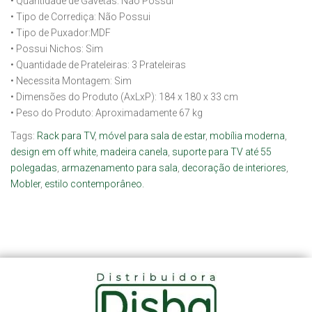
• Quantidade de Gavetas: Não Possui
• Tipo de Corrediça: Não Possui
• Tipo de Puxador:MDF
• Possui Nichos: Sim
• Quantidade de Prateleiras: 3 Prateleiras
• Necessita Montagem: Sim
• Dimensões do Produto (AxLxP): 184 x 180 x 33 cm
• Peso do Produto: Aproximadamente 67 kg
Tags:
Rack para TV
,
móvel para sala de estar
,
mobília moderna
,
design em off white
,
madeira canela
,
suporte para TV até 55
polegadas
,
armazenamento para sala
,
decoração de interiores
,
Mobler
,
estilo contemporâneo.