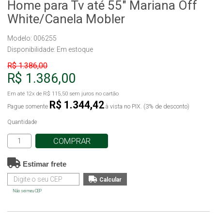
Home para Tv até 55" Mariana Off
White/Canela Mobler
Modelo: 006255
Disponibilidade:
Em estoque
R$ 1.386,00
R$ 1.386,00
Em até
12x
de
R$ 115,50
sem juros no cartão
R$ 1.344,42
Pague somente
à vista no PIX. (3% de desconto)
Quantidade
COMPRAR
Estimar frete
Não sei meu CEP