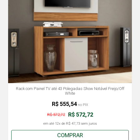
Rack com Painel TV até 43 Polegadas Show Notável Freijo/Off
White
R$ 555,54
no PIX
R$ 572,72
R$ 572,72
em até
12x
de
R$ 47,73
sem juros
COMPRAR