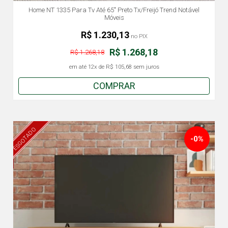
Home NT 1335 Para Tv Até 65" Preto Tx/Freijó Trend Notável
Móveis
R$ 1.230,13
no PIX
R$ 1.268,18
R$ 1.268,18
em até
12x
de
R$ 105,68
sem juros
COMPRAR
ESGOTADO
-0%