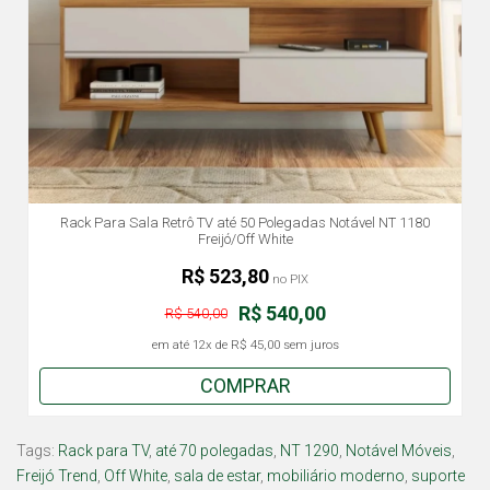
Rack Para Sala Retrô TV até 50 Polegadas Notável NT 1180
Freijó/Off White
R$ 523,80
no PIX
R$ 540,00
R$ 540,00
em até
12x
de
R$ 45,00
sem juros
COMPRAR
Tags:
Rack para TV
,
até 70 polegadas
,
NT 1290
,
Notável Móveis
,
Freijó Trend
,
Off White
,
sala de estar
,
mobiliário moderno
,
suporte