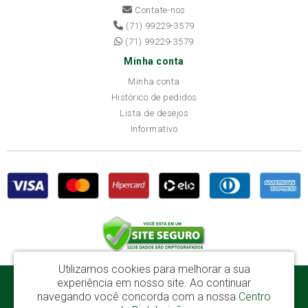
Contate-nos
(71) 99229-3579
(71) 99229-3579
Minha conta
Minha conta
Histórico de pedidos
Lista de desejos
Informativo
Utilizamos cookies para melhorar a sua
experiência em nosso site.
Ao continuar
Disba Móveis Salvador Ltda - CNPJ: 52.081.184/0001-65
navegando você concorda com a nossa
Centro
Av. Cardeal Avelar Brandão Villela, 2696 - Mata Escura - Salvador / BA - CEP: