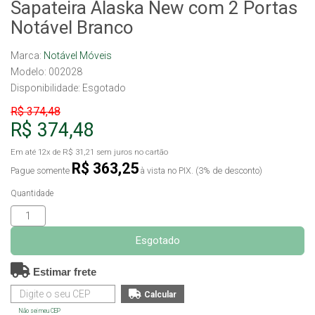
Sapateira Alaska New com 2 Portas
Notável Branco
Marca:
Notável Móveis
Modelo: 002028
Disponibilidade:
Esgotado
R$ 374,48
R$ 374,48
Em até
12x
de
R$ 31,21
sem juros no cartão
R$ 363,25
Pague somente
à vista no PIX. (3% de desconto)
Quantidade
Esgotado
Estimar frete
Não sei meu CEP