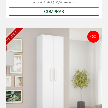
em até
12x
de
R$ 35,36
sem juros
COMPRAR
ESGOTADO
-0%