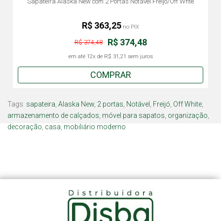
Sapateira Alaska New com 2 Portas Notável Freijó/Off Whte
R$ 363,25
no PIX
R$ 374,48
R$ 374,48
em até
12x
de
R$ 31,21
sem juros
COMPRAR
Tags:
sapateira
,
Alaska New
,
2 portas
,
Notável
,
Freijó
,
Off White
,
armazenamento de calçados
,
móvel para sapatos
,
organização
,
decoração
,
casa
,
mobiliário moderno