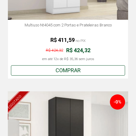
Multiuso Nt4045 com 2 Portas e Prateleiras Branco
R$ 411,59
no PIX
R$ 424,32
R$ 424,32
em até
12x
de
R$ 35,36
sem juros
COMPRAR
ESGOTADO
-0%