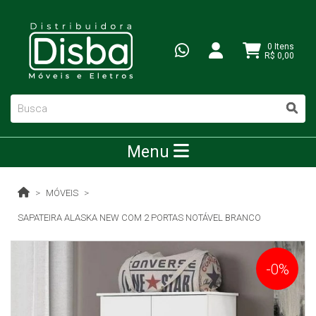
0 Itens
R$ 0,00
Menu
MÓVEIS
SAPATEIRA ALASKA NEW COM 2 PORTAS NOTÁVEL BRANCO
-0%