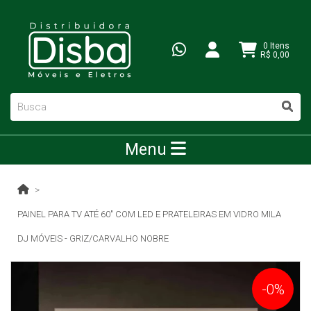
0 Itens
R$ 0,00
Menu
PAINEL PARA TV ATÉ 60" COM LED E PRATELEIRAS EM VIDRO MILA
DJ MÓVEIS - GRIZ/CARVALHO NOBRE
-0%