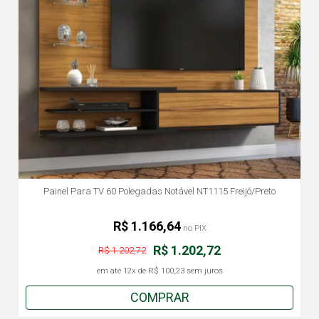
Painel Para TV 60 Polegadas Notável NT1115 Freijó/Preto
R$ 1.166,64
no PIX
R$ 1.202,72
R$ 1.202,72
em até
12x
de
R$ 100,23
sem juros
COMPRAR