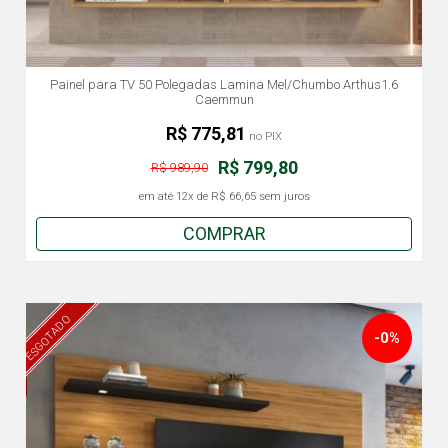
Painel para TV 50 Polegadas Lamina Mel/Chumbo Arthus1.6
Caemmun
R$ 775,81
no PIX
R$ 799,80
R$ 989,90
em até
12x
de
R$ 66,65
sem juros
COMPRAR
ESGOTADO
-0%