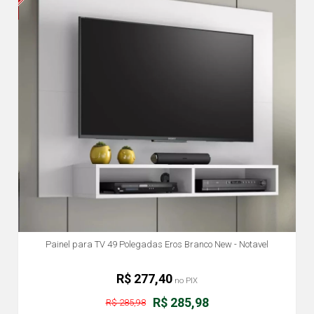
Painel para TV 49 Polegadas Eros Branco New - Notavel
R$ 277,40
no PIX
R$ 285,98
R$ 285,98