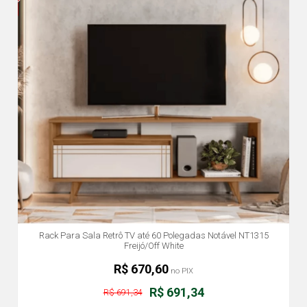
Rack Para Sala Retrô TV até 60 Polegadas Notável NT1315
Freijó/Off White
R$ 670,60
no PIX
R$ 691,34
R$ 691,34