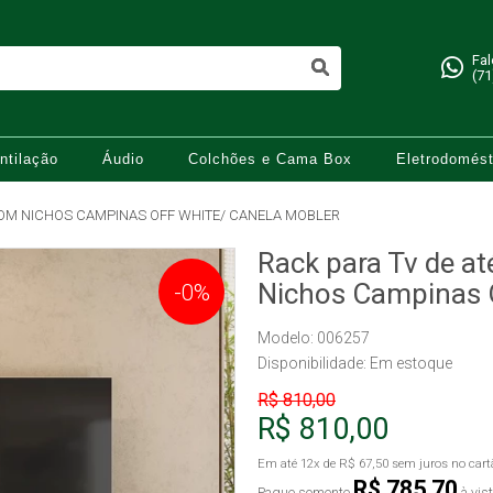
Fa
(71
ntilação
Áudio
Colchões e Cama Box
Eletrodomést
COM NICHOS CAMPINAS OFF WHITE/ CANELA MOBLER
Rack para Tv de a
Nichos Campinas O
-0%
Modelo: 006257
Disponibilidade:
Em estoque
R$ 810,00
R$ 810,00
Em até
12x
de
R$ 67,50
sem juros no cart
R$ 785,70
Pague somente
à vis