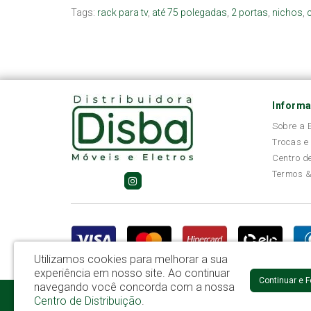
Tags:
rack para tv
,
até 75 polegadas
,
2 portas
,
nichos
,
Inform
Sobre a
Trocas e
Centro d
Termos &
Utilizamos cookies para melhorar a sua
experiência em nosso site.
Ao continuar
Continuar e 
navegando você concorda com a nossa
Disba Móveis Salvador Ltda - CNPJ: 52.081.184/0001-65
Centro de Distribuição
.