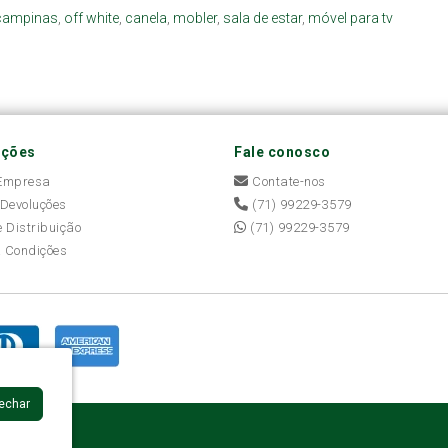
campinas
,
off white
,
canela
,
mobler
,
sala de estar
,
móvel para tv
ações
Fale conosco
 Empresa
Contate-nos
 Devoluções
(71) 99229-3579
e Distribuição
(71) 99229-3579
 Condições
Fechar