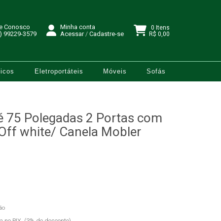
le Conosco
Minha conta
0 Itens
) 99229-3579
Acessar
/
Cadastre-se
R$ 0,00
icos
Eletroportáteis
Móveis
Sofás
té 75 Polegadas 2 Portas com
ff white/ Canela Mobler
ão
ta no PIX. (3% de desconto)