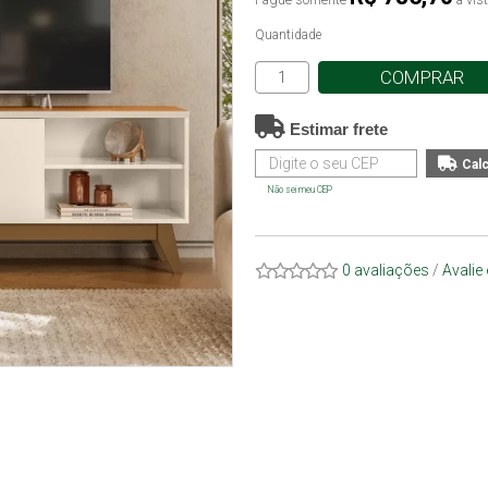
Quantidade
COMPRAR
Estimar frete
Não sei meu CEP
0 avaliações
/
Avalie