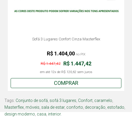
Sofá 3 Lugares Confort Cinza Masterflex
R$ 1.404,00
no PIX
R$ 1.447,42
R$ 1.447,42
em até
12x
de
R$ 120,62
sem juros
COMPRAR
Tags:
Conjunto de sofá
,
sofá 3 lugares
,
Confort
,
caramelo
,
Masterflex
,
móveis
,
sala de estar
,
conforto
,
decoração
,
estofado
,
design moderno
,
casa
,
interior.