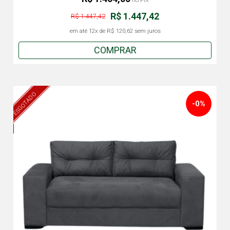
no PIX
R$ 1.447,42
R$ 1.447,42
em até
12x
de
R$ 120,62
sem juros
COMPRAR
ESGOTADO
-0%