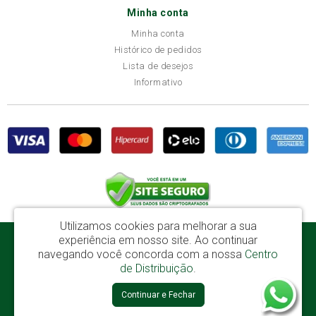
Minha conta
Minha conta
Histórico de pedidos
Lista de desejos
Informativo
Utilizamos cookies para melhorar a sua
experiência em nosso site.
Ao continuar
Disba Móveis Salvador Ltda - CNPJ: 52.081.184/0001-65
navegando você concorda com a nossa
Centro
Av. Cardeal Avelar Brandão Villela, 2696 - Mata Escura - Salvador / BA - CEP:
de Distribuição
.
41219-600
Continuar e Fechar
Disba © 2026
Desenvolvido por
88digital