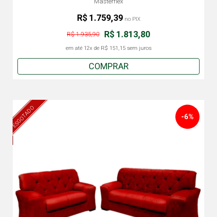
Masterflex
R$ 1.759,39
no PIX
R$ 1.813,80
R$ 1.935,90
em até
12x
de
R$ 151,15
sem juros
COMPRAR
ESGOTADO
-6%