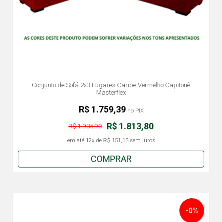
Conjunto de Sofá 2x3 Lugares Caribe Vermelho Capitonê
Masterflex
R$ 1.759,39
no PIX
R$ 1.813,80
R$ 1.935,90
em até
12x
de
R$ 151,15
sem juros
COMPRAR
-0%