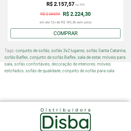
R$ 2.157,57
no PIX
R$ 2.224,30
R$ 2.243,90
em até
12x
de
R$ 185,36
sem juros
COMPRAR
Tags:
conjunto de sofás
,
sofás 3x2 lugares
,
sofás Santa Catarina
,
sofás Baflex
,
conjunto de sofás Baflex
,
sala de estar
,
móveis para
sala
,
sofás confortáveis
,
decoração de interiores
,
móveis
estofados
,
sofás de qualidade
,
conjunto de sofás para sala