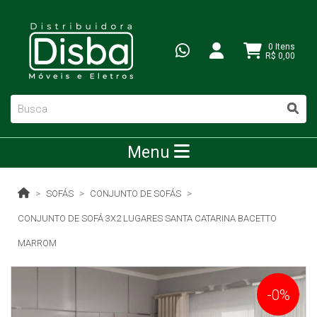
0 Itens
R$ 0,00
Menu
SOFÁS
CONJUNTO DE SOFÁS
CONJUNTO DE SOFÁ 3X2 LUGARES SANTA CATARINA BACETTO
MARROM
-0%