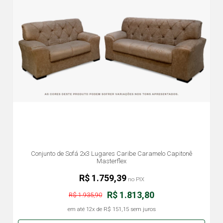
Conjunto de Sofá 2x3 Lugares Caribe Caramelo Capitonê
Masterflex
R$ 1.759,39
no PIX
R$ 1.813,80
R$ 1.935,90
em até
12x
de
R$ 151,15
sem juros