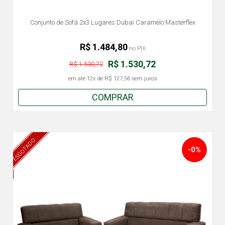
Conjunto de Sofá 2x3 Lugares Dubai Caramelo Masterflex
R$ 1.484,80
no PIX
R$ 1.530,72
R$ 1.530,72
em até
12x
de
R$ 127,56
sem juros
COMPRAR
ESGOTADO
-0%