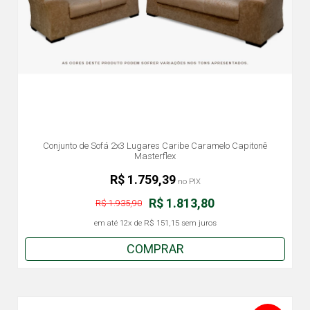
Conjunto de Sofá 2x3 Lugares Caribe Caramelo Capitonê
Masterflex
R$ 1.759,39
no PIX
R$ 1.813,80
R$ 1.935,90
em até
12x
de
R$ 151,15
sem juros
COMPRAR