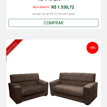
R$ 1.530,72
R$ 1.530,72
em até
12x
de
R$ 127,56
sem juros
COMPRAR
ESGOTADO
-0%