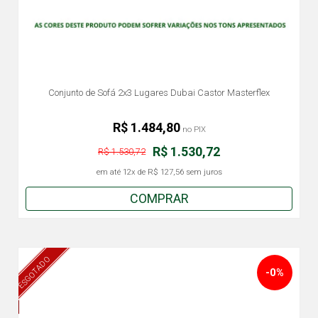
Conjunto de Sofá 2x3 Lugares Dubai Castor Masterflex
R$ 1.484,80
no PIX
R$ 1.530,72
R$ 1.530,72
em até
12x
de
R$ 127,56
sem juros
COMPRAR
ESGOTADO
-0%