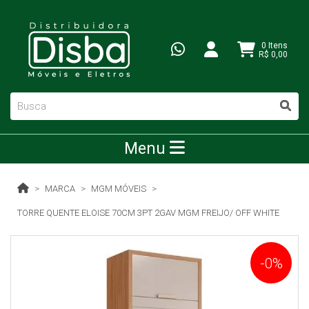
0 Itens
R$ 0,00
Menu
MARCA
MGM MÓVEIS
TORRE QUENTE ELOISE 70CM 3PT 2GAV MGM FREIJO/ OFF WHITE
-0%