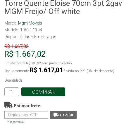
Torre Quente Eloise 70cm 3pt 2gav
MGM Freijo/ Off white
Marca:
Mgm Móveis
Modelo: 10521.1104
Disponibilidade:
Em estoque
R$ 1.667,02
R$ 1.667,02
Em até
12x
de
R$ 138,92
sem juros no cartão
R$ 1.617,01
Pague somente
à vista no PIX. (3% de desconto)
Quantidade
COMPRAR
Estimar frete
Não sei meu CEP