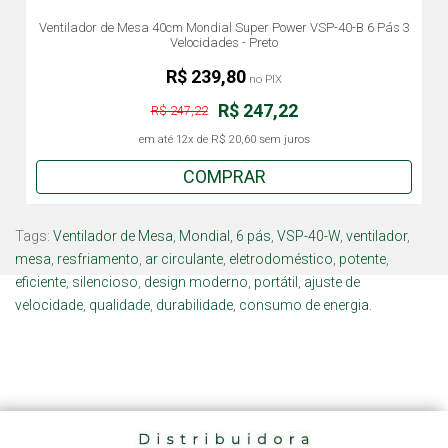
Ventilador de Mesa 40cm Mondial Super Power VSP-40-B 6 Pás 3
Velocidades - Preto
R$ 239,80
no PIX
R$ 247,22
R$ 247,22
em até
12x
de
R$ 20,60
sem juros
COMPRAR
Tags:
Ventilador de Mesa
,
Mondial
,
6 pás
,
VSP-40-W
,
ventilador
,
mesa
,
resfriamento
,
ar circulante
,
eletrodoméstico
,
potente
,
eficiente
,
silencioso
,
design moderno
,
portátil
,
ajuste de
velocidade
,
qualidade
,
durabilidade
,
consumo de energia.