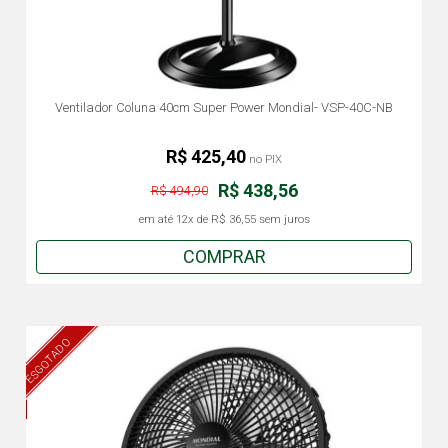
Ventilador Coluna 40cm Super Power Mondial- VSP-40C-NB
R$ 425,40
no PIX
R$ 438,56
R$ 494,90
em até
12x
de
R$ 36,55
sem juros
COMPRAR
ESGOTADO