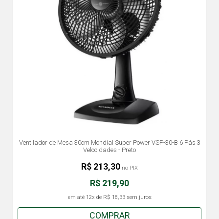
Ventilador de Mesa 30cm Mondial Super Power VSP-30-B 6 Pás 3
Velocidades - Preto
R$ 213,30
no PIX
R$ 219,90
em até
12x
de
R$ 18,33
sem juros
COMPRAR