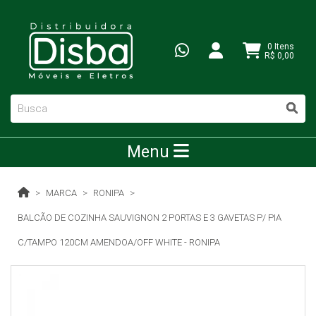
0 Itens
R$ 0,00
Menu
MARCA
RONIPA
BALCÃO DE COZINHA SAUVIGNON 2 PORTAS E 3 GAVETAS P/ PIA
C/TAMPO 120CM AMENDOA/OFF WHITE - RONIPA