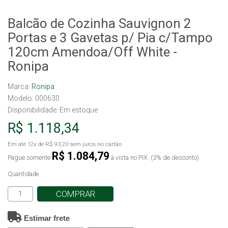
Balcão de Cozinha Sauvignon 2
Portas e 3 Gavetas p/ Pia c/Tampo
120cm Amendoa/Off White -
Ronipa
Marca:
Ronipa
Modelo: 000630
Disponibilidade:
Em estoque
R$ 1.118,34
Em até
12x
de
R$ 93,20
sem juros no cartão
R$ 1.084,79
Pague somente
à vista no PIX. (3% de desconto)
Quantidade
COMPRAR
Estimar frete