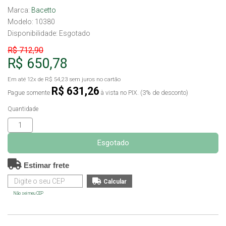
Marca:
Bacetto
Modelo: 10380
Disponibilidade:
Esgotado
R$ 712,90
R$ 650,78
Em até
12x
de
R$ 54,23
sem juros no cartão
R$ 631,26
Pague somente
à vista no PIX. (3% de desconto)
Quantidade
Esgotado
Estimar frete
Não sei meu CEP