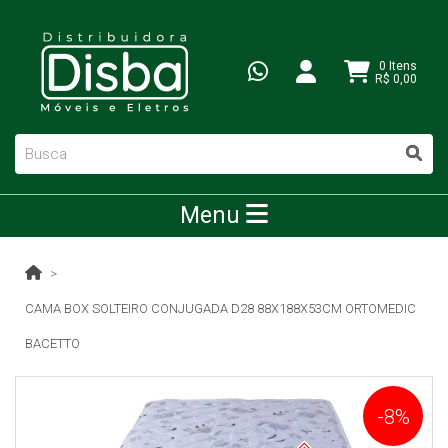
0 Itens
R$ 0,00
Menu
CAMA BOX SOLTEIRO CONJUGADA D28 88X188X53CM ORTOMEDIC
BACETTO
-8%