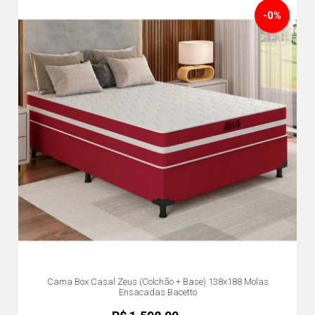
-0%
Cama Box Casal Zeus (Colchão + Base) 138x188 Molas
Ensacadas Bacetto