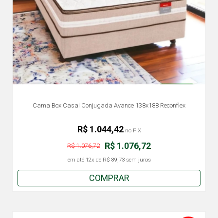
Cama Box Casal Conjugada Avance 138x188 Reconflex
R$ 1.044,42
no PIX
R$ 1.076,72
R$ 1.076,72
em até
12x
de
R$ 89,73
sem juros
COMPRAR