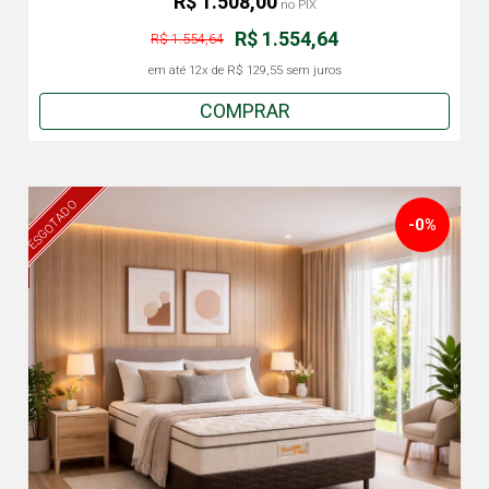
R$ 1.508,00
no PIX
R$ 1.554,64
R$ 1.554,64
em até
12x
de
R$ 129,55
sem juros
COMPRAR
ESGOTADO
-0%