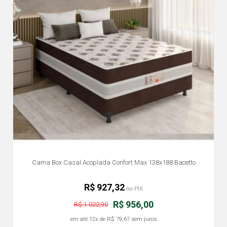
Cama Box Casal Acoplada Confort Max 138x188 Bacetto
R$ 927,32
no PIX
R$ 956,00
R$ 1.022,90
em até
12x
de
R$ 79,67
sem juros