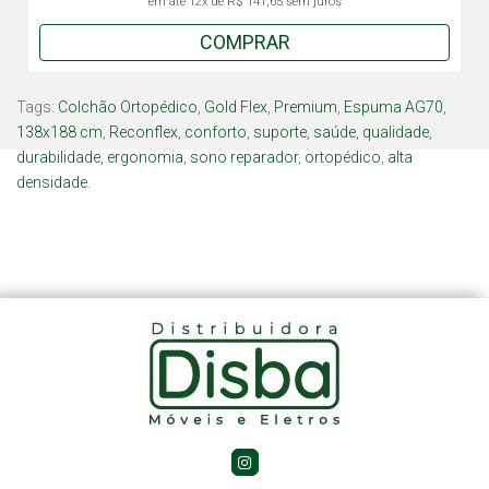
em até
12x
de
R$ 141,65
sem juros
COMPRAR
Tags:
Colchão Ortopédico
,
Gold Flex
,
Premium
,
Espuma AG70
,
138x188 cm
,
Reconflex
,
conforto
,
suporte
,
saúde
,
qualidade
,
durabilidade
,
ergonomia
,
sono reparador
,
ortopédico
,
alta
densidade.