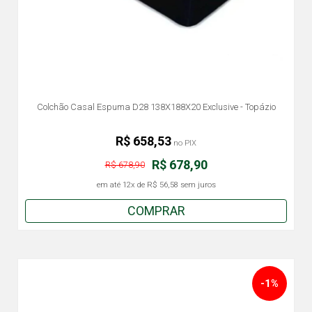
Colchão Casal Espuma D28 138X188X20 Exclusive - Topázio
R$ 658,53
no PIX
R$ 678,90
R$ 678,90
em até
12x
de
R$ 56,58
sem juros
COMPRAR
-1%