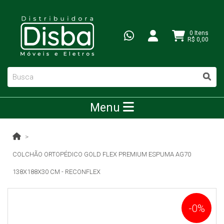
0 Itens
R$ 0,00
Menu
COLCHÃO ORTOPÉDICO GOLD FLEX PREMIUM ESPUMA AG70
138X188X30 CM - RECONFLEX
-0%