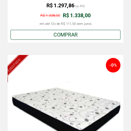
R$ 1.297,86
no PIX
R$ 1.338,00
R$ 1.338,00
em até
12x
de
R$ 111,50
sem juros
COMPRAR
ESGOTADO
-0%