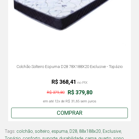
Colchão Solteiro Espuma D28 78X188X20 Exclusive - Topázio
R$ 368,41
no PIX
R$ 379,80
R$ 379,80
em até
12x
de
R$ 31,65
sem juros
COMPRAR
Tags:
colchão
,
solteiro
,
espuma
,
D28
,
88x188x20
,
Exclusive
,
Topázio
,
conforto
,
suporte
,
durabilidade
,
cama
,
quarto
,
sono