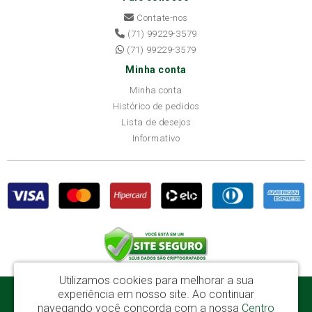
Contate-nos
(71) 99229-3579
(71) 99229-3579
Minha conta
Minha conta
Histórico de pedidos
Lista de desejos
Informativo
Utilizamos cookies para melhorar a sua
experiência em nosso site.
Ao continuar
Disba Móveis Salvador Ltda - CNPJ: 52.081.184/0001-65
navegando você concorda com a nossa
Centro
Av. Cardeal Avelar Brandão Villela, 2696 - Mata Escura - Salvador / BA - CEP: