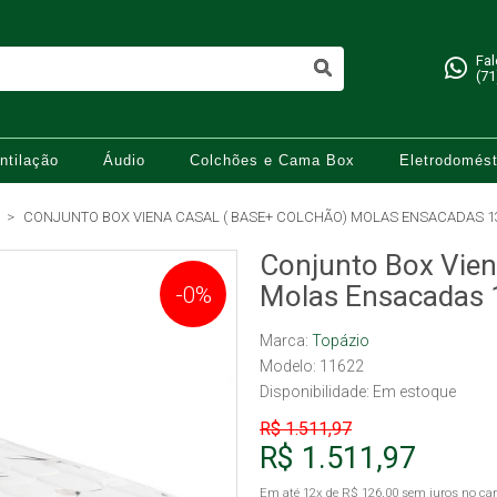
Fa
(71
ntilação
Áudio
Colchões e Cama Box
Eletrodomést
CONJUNTO BOX VIENA CASAL ( BASE+ COLCHÃO) MOLAS ENSACADAS 13
Conjunto Box Vien
Molas Ensacadas 
-0%
Marca:
Topázio
Modelo: 11622
Disponibilidade:
Em estoque
R$ 1.511,97
R$ 1.511,97
Em até
12x
de
R$ 126,00
sem juros no car