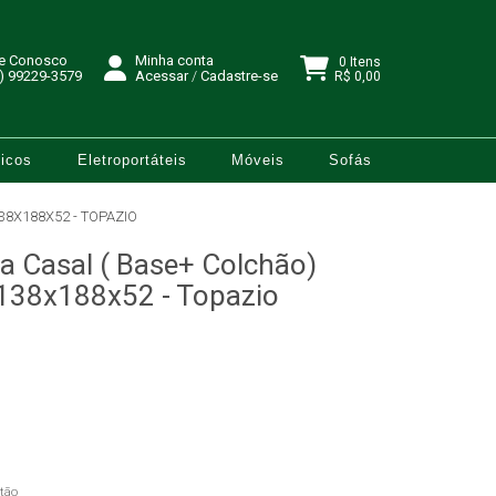
le Conosco
Minha conta
0 Itens
) 99229-3579
Acessar
/
Cadastre-se
R$ 0,00
icos
Eletroportáteis
Móveis
Sofás
8X188X52 - TOPAZIO
a Casal ( Base+ Colchão)
138x188x52 - Topazio
tão