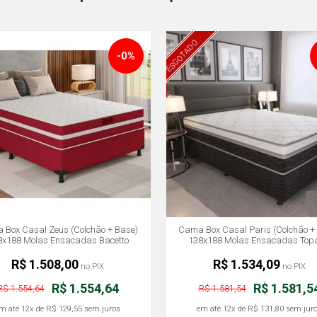
ESGOTADO
-0%
Box Casal Zeus (Colchão + Base)
Cama Box Casal Paris (Colchão +
8x188 Molas Ensacadas Bacetto
138x188 Molas Ensacadas Topá
R$ 1.508,00
R$ 1.534,09
no PIX
no PIX
R$ 1.554,64
R$ 1.581,5
R$ 1.554,64
R$ 1.581,54
m até
12x
de
R$ 129,55
sem juros
em até
12x
de
R$ 131,80
sem jur