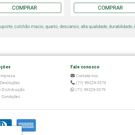
COMPRAR
COMPRAR
uporte
,
colchão macio
,
quarto
,
descanso
,
alta qualidade
,
durabilidade
,
ações
Fale conosco
 Empresa
Contate-nos
 Devoluções
(71) 99229-3579
e Distribuição
(71) 99229-3579
 Condições