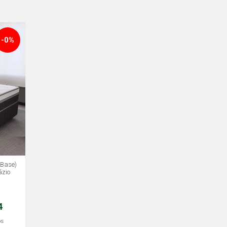
-0%
 Base)
zio
4
os