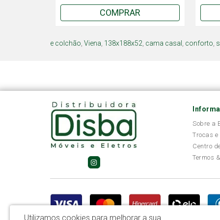
COMPRAR
e colchão
,
Viena
,
138x188x52
,
cama casal
,
conforto
,
s
Inform
Sobre a
Trocas e
Centro d
Termos &
Utilizamos cookies para melhorar a sua