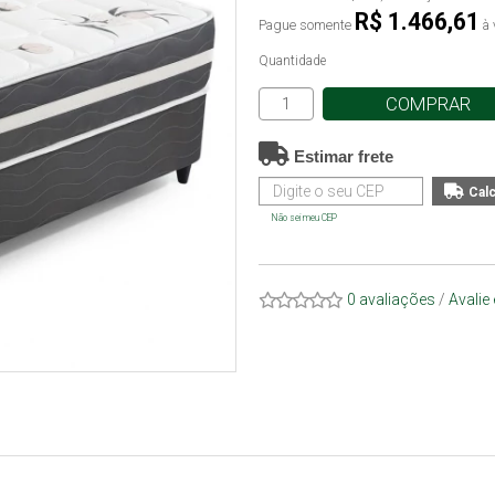
R$ 1.466,61
Pague somente
à 
Quantidade
COMPRAR
Estimar frete
Não sei meu CEP
0 avaliações
/
Avalie