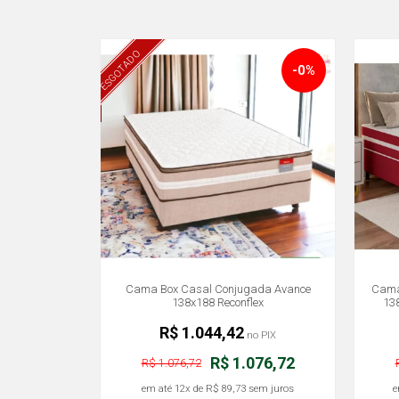
ESGOTADO
-0%
Cama Box Casal Conjugada Avance
Cama 
138x188 Reconflex
13
R$ 1.044,42
no PIX
R$ 1.076,72
R$ 1.076,72
em até
12x
de
R$ 89,73
sem juros
e