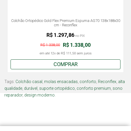
Colchão Ortopédico Gold Flex Premium Espuma AG70 138x188x30
cm - Reconflex
R$ 1.297,86
no PIX
R$ 1.338,00
R$ 1.338,00
em até
12x
de
R$ 111,50
sem juros
COMPRAR
Tags:
Colchão casal
,
molas ensacadas
,
conforto
,
Reconflex
,
alta
qualidade
,
durável
,
suporte ortopédico
,
conforto premium
,
sono
reparador
,
design moderno.