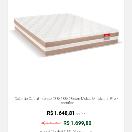
Colchão Casal Intense 138x188x28 com Molas Miralastic Pro -
Reconflex
R$ 1.648,81
no PIX
R$ 1.699,80
R$ 1.733,90
em até
12x
de
R$ 141,65
sem juros