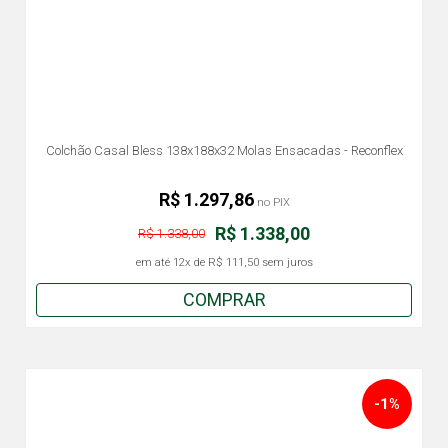
Colchão Casal Bless 138x188x32 Molas Ensacadas - Reconflex
R$ 1.297,86
no PIX
R$ 1.338,00
R$ 1.338,00
em até
12x
de
R$ 111,50
sem juros
COMPRAR
-1%