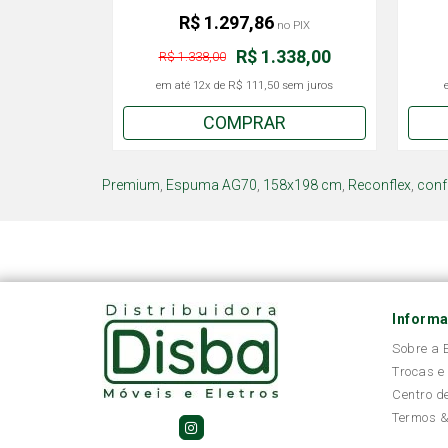
R$ 1.297,86
no PIX
R$ 1.338,00
R$ 1.338,00
em até
12x
de
R$ 111,50
sem juros
COMPRAR
Premium
,
Espuma AG70
,
158x198 cm
,
Reconflex
,
conf
Inform
Sobre a
Trocas e
Centro d
Termos &