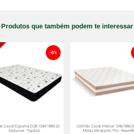
Produtos que também podem te interessar
-0%
ão Casal Espuma D28 138X188X20
Colchão Casal Intense 138x188x2
Exclusive - Topázio
Molas Miralastic Pro - Reconfl