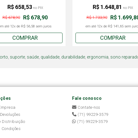
R$ 658,53
R$ 1.648,81
no PIX
no PIX
R$ 678,90
R$ 1.699,8
R$ 678,90
R$ 1.733,90
em até
12x
de
R$ 56,58
sem juros
em até
12x
de
R$ 141,65
sem jur
COMPRAR
COMPRAR
orto
,
suporte
,
saúde
,
qualidade
,
durabilidade
,
ergonomia
,
sono reparad
ações
Fale conosco
 Empresa
Contate-nos
 Devoluções
(71) 99229-3579
e Distribuição
(71) 99229-3579
 Condições