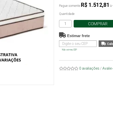
R$ 1.512,81
Pague somente
à 
Quantidade
COMPRAR
Estimar frete
Não sei meu CEP
0 avaliações
/
Avalie