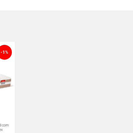
-1%
8 com
ex