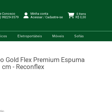
le Conosco
Minha conta
0 Itens
) 99229-3579
Acessar
/
Cadastre-se
R$ 0,00
icos
Eletroportáteis
Móveis
Sofás
co Gold Flex Premium Espuma
cm - Reconflex
tão