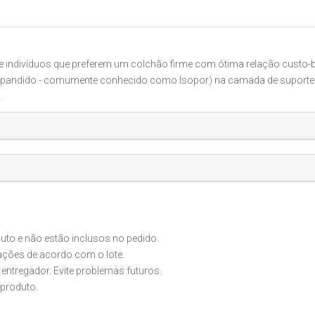
s e indivíduos que preferem um colchão firme com ótima relação cust
Expandido - comumente conhecido como Isopor) na camada de suporte p
.
o e não estão inclusos no pedido.
iações de acordo com o lote.
 entregador. Evite problemas futuros.
produto.