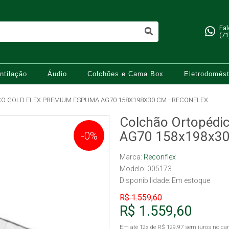
Fa
(71
ntilação
Áudio
Colchões e Cama Box
Eletrodomést
O GOLD FLEX PREMIUM ESPUMA AG70 158X198X30 CM - RECONFLEX
Colchão Ortopédi
AG70 158x198x30 
-0%
Marca:
Reconflex
Modelo: 005173
Disponibilidade:
Em estoque
R$ 1.559,60
R$ 1.559,60
Em até
12x
de
R$ 129,97
sem juros no car