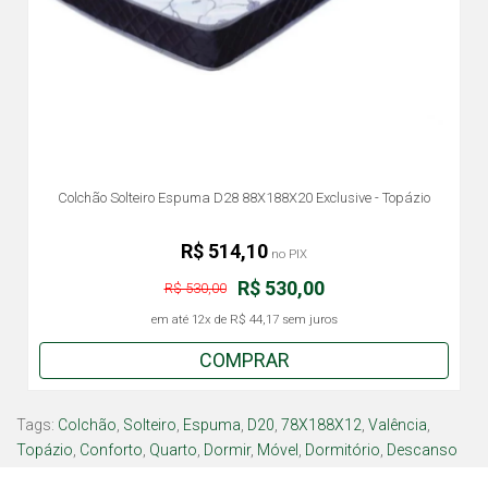
Colchão Solteiro Espuma D28 88X188X20 Exclusive - Topázio
R$ 514,10
no PIX
R$ 530,00
R$ 530,00
em até
12x
de
R$ 44,17
sem juros
COMPRAR
Tags:
Colchão
,
Solteiro
,
Espuma
,
D20
,
78X188X12
,
Valência
,
Topázio
,
Conforto
,
Quarto
,
Dormir
,
Móvel
,
Dormitório
,
Descanso