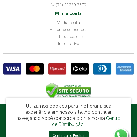
(71) 99229-3579
Minha conta
Minha conta
Histórico de pedidos
Lista de desejos
Informativo
Utilizamos cookies para melhorar a sua
experiência em nosso site.
Ao continuar
Disba Móveis Salvador Ltda - CNPJ: 52.081.184/0001-65
navegando você concorda com a nossa
Centro
Av. Cardeal Avelar Brandão Villela, 2696 - Mata Escura - Salvador / BA - CEP:
de Distribuição
.
41219-600
Continuar e Fechar
Disba © 2026