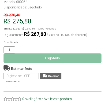
Modelo: 000064
Disponibilidade:
Esgotado
R$ 278,40
R$ 275,88
Em até
12x
de
R$ 22,99
sem juros no cartão
R$ 267,60
Pague somente
à vista no PIX. (3% de desconto)
Quantidade
Esgotado
Estimar frete
Não sei meu CEP
0 avaliações
/
Avalie este produto