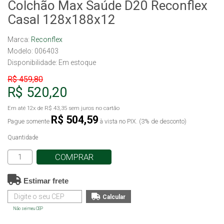
Colchão Max Saúde D20 Reconflex
Casal 128x188x12
Marca:
Reconflex
Modelo: 006403
Disponibilidade:
Em estoque
R$ 459,80
R$ 520,20
Em até
12x
de
R$ 43,35
sem juros no cartão
R$ 504,59
Pague somente
à vista no PIX. (3% de desconto)
Quantidade
COMPRAR
Estimar frete
Não sei meu CEP