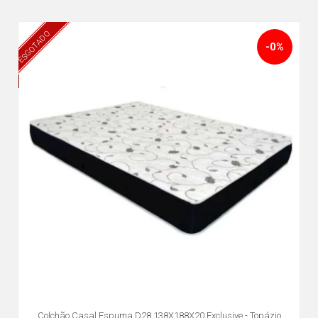
ESGOTADO
-0%
Colchão Casal Espuma D28 138X188X20 Exclusive - Topázio