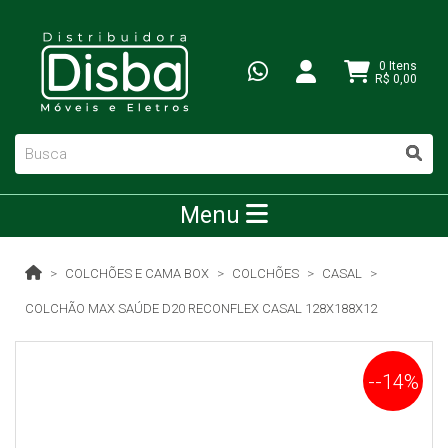
0 Itens
R$ 0,00
Menu
COLCHÕES E CAMA BOX
COLCHÕES
CASAL
COLCHÃO MAX SAÚDE D20 RECONFLEX CASAL 128X188X12
--14%