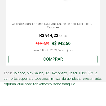
Colchão Casal Espuma D33 Max Saúde Selado 138x188x17 -
Reconflex
R$ 914,22
no PIX
R$ 942,50
R$ 942,50
em até
12x
de
R$ 78,54
sem juros
COMPRAR
Tags:
Colchão
,
Max Saúde
,
D20
,
Reconflex
,
Casal
,
138x188x12
,
conforto
,
suporte
,
ortopédico
,
firmeza
,
durabilidade
,
revestimento
,
espuma
,
qualidade
,
relaxamento
,
sono tranquilo