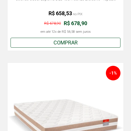
R$ 658,53
no PIX
R$ 678,90
R$ 678,90
em até
12x
de
R$ 56,58
sem juros
COMPRAR
-1%