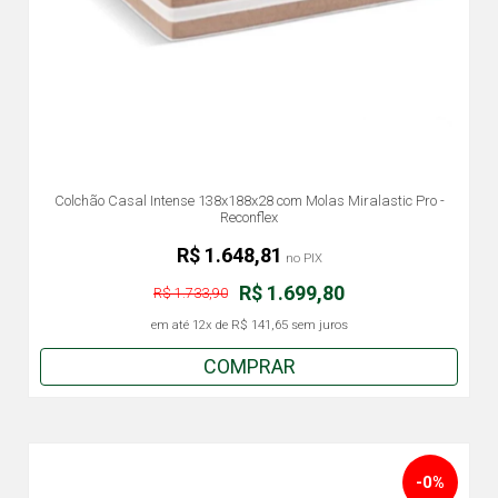
Colchão Casal Intense 138x188x28 com Molas Miralastic Pro -
Reconflex
R$ 1.648,81
no PIX
R$ 1.699,80
R$ 1.733,90
em até
12x
de
R$ 141,65
sem juros
COMPRAR
-0%