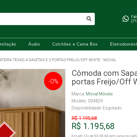
Fa
(71
ntilação
Áudio
Colchões e Cama Box
Eletrodomést
EIRA TEXAS 4 GAVETAS E 2 PORTAS FREIJO/OFF WHITE - MOVAL
Cômoda com Sapate
portas Freijo/Off 
-0%
Marca:
Moval Móveis
Modelo: 004829
Disponibilidade:
Esgotado
R$ 1.195,68
R$ 1.195,68
Em até
12x
de
R$ 99,64
sem juros no cart