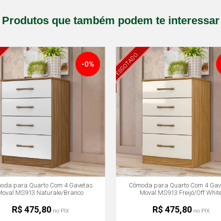
Produtos que também podem te interessar
ESGOTADO
-0%
oda para Quarto Com 4 Gavetas
Cômoda para Quarto Com 4 Gav
Moval MS913 Naturale/Branco
Moval MS913 Freijó/Off Whit
R$ 475,80
R$ 475,80
no PIX
no PIX