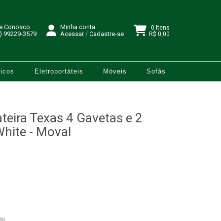
le Conosco
Minha conta
0 Itens
) 99229-3579
Acessar
/
Cadastre-se
R$ 0,00
icos
Eletroportáteis
Móveis
Sofás
ira Texas 4 Gavetas e 2
White - Moval
ão