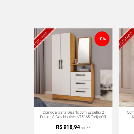
ESGOTADO
ESGOTADO
-0%
Cômoda para Quarto com Espelho 2
Côm
Portas 3 Gav Notável NT5165 Freijó/Off
White
R$ 918,94
no PIX