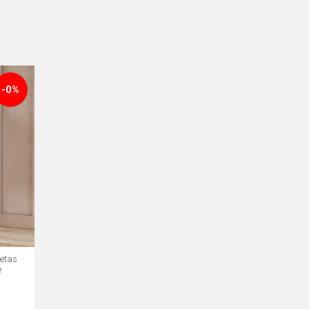
-0%
etas
e