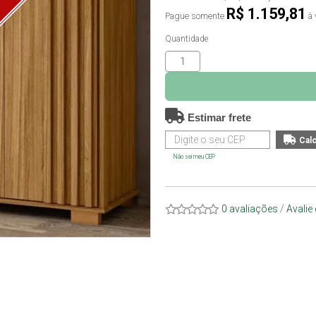
O
R$ 1.159,81
Pague somente
à 
Quantidade
Estimar frete
Não sei meu CEP
0 avaliações
/
Avalie