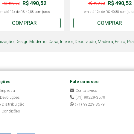
R$ 490,52
R$ 490,52
R$ 490,52
R$ 490,52
em até
12x
de
R$ 40,88
sem juros
em até
12x
de
R$ 40,88
sem juro
COMPRAR
COMPRAR
nização
,
Design Moderno
,
Casa
,
Interior
,
Decoração
,
Madeira
,
Estilo
,
Pra
ações
Fale conosco
 Empresa
Contate-nos
 Devoluções
(71) 99229-3579
e Distribuição
(71) 99229-3579
 Condições