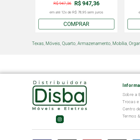
R$ 947,36
R$ 947,36
em até
12x
de
R$ 78,95
sem juros
COMPRAR
Texas
,
Móveis
,
Quarto
,
Armazenamento
,
Mobília
,
Orga
Inform
Sobre a
Trocas e
Centro d
Termos &