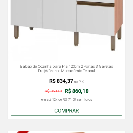
Balcão de Cozinha para Pia 120cm 2 Portas 3 Gavetas
Freijó/Branco Macadâmia Telasul
R$ 834,37
no PIX
R$ 860,18
R$ 860,18
em até
12x
de
R$ 71,68
sem juros
COMPRAR