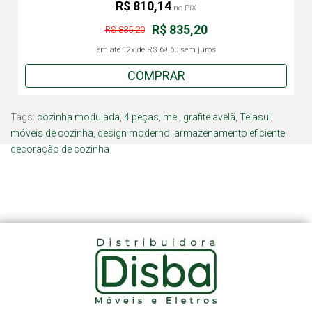
R$ 810,14
no PIX
R$ 835,20
R$ 835,20
em até
12x
de
R$ 69,60
sem juros
COMPRAR
Tags:
cozinha modulada
,
4 peças
,
mel
,
grafite avelã
,
Telasul
,
móveis de cozinha
,
design moderno
,
armazenamento eficiente
,
decoração de cozinha