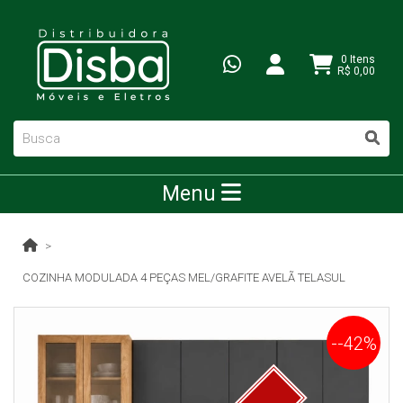
0 Itens
R$ 0,00
Menu
COZINHA MODULADA 4 PEÇAS MEL/GRAFITE AVELÃ TELASUL
--42%