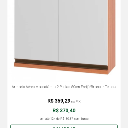
Armário Aéreo Macadâmia 2 Portas 80cm Freijó/Branco - Telasul
R$ 359,29
no PIX
R$ 370,40
em até
12x
de
R$ 30,87
sem juros