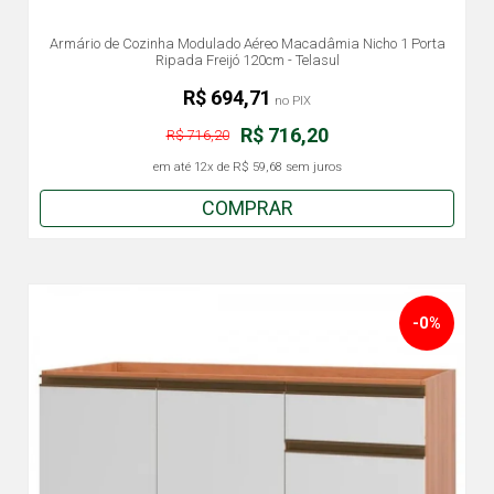
Armário de Cozinha Modulado Aéreo Macadâmia Nicho 1 Porta
Ripada Freijó 120cm - Telasul
R$ 694,71
no PIX
R$ 716,20
R$ 716,20
em até
12x
de
R$ 59,68
sem juros
COMPRAR
-0%