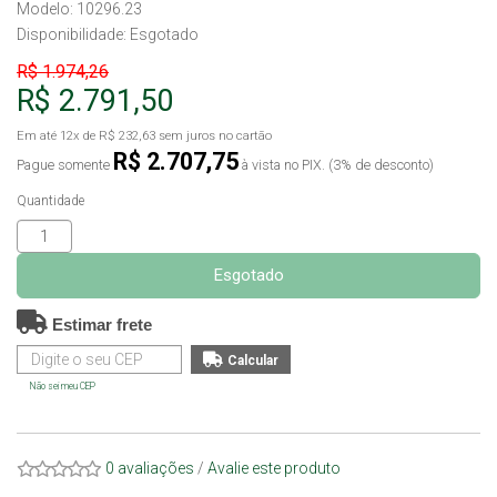
Modelo: 10296.23
Disponibilidade:
Esgotado
R$ 1.974,26
R$ 2.791,50
Em até
12x
de
R$ 232,63
sem juros no cartão
R$ 2.707,75
Pague somente
à vista no PIX. (3% de desconto)
Quantidade
Esgotado
Estimar frete
Não sei meu CEP
0 avaliações
/
Avalie este produto