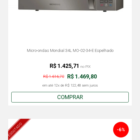
Micro-ondas Mondial 34L MO-02-34-E Espelhado
R$ 1.425,71
no PIX
R$ 1.469,80
R$ 1.616,70
em até
12x
de
R$ 122,48
sem juros
COMPRAR
ESGOTADO
-6%