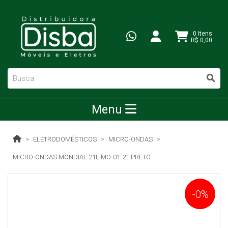
0 Itens
R$ 0,00
Menu
ELETRODOMÉSTICOS
MICRO-ONDAS
MICRO-ONDAS MONDIAL 21L MO-01-21 PRETO
-0%