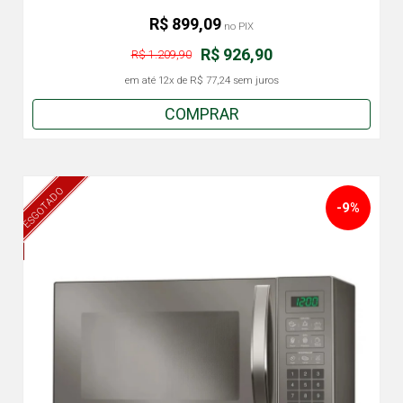
R$ 899,09
no PIX
R$ 926,90
R$ 1.209,90
em até
12x
de
R$ 77,24
sem juros
COMPRAR
ESGOTADO
-9%