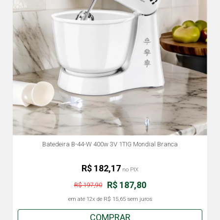
Batedeira B-44-W 400w 3V 1TIG Mondial Branca
R$ 182,17
no PIX
R$ 187,80
R$ 197,90
em até
12x
de
R$ 15,65
sem juros
COMPRAR