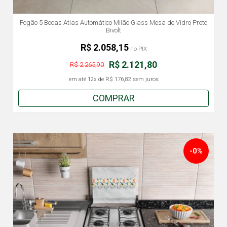
Fogão 5 Bocas Atlas Automático Milão Glass Mesa de Vidro Preto
Bivolt
R$ 2.058,15
no PIX
R$ 2.121,80
R$ 2.265,90
em até
12x
de
R$ 176,82
sem juros
COMPRAR
-0%