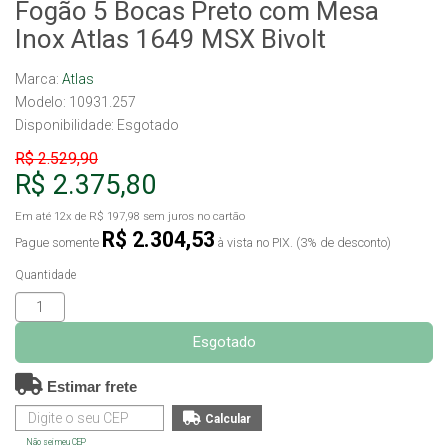
Fogão 5 Bocas Preto com Mesa
Inox Atlas 1649 MSX Bivolt
Marca:
Atlas
Modelo: 10931.257
Disponibilidade:
Esgotado
R$ 2.529,90
R$ 2.375,80
Em até
12x
de
R$ 197,98
sem juros no cartão
R$ 2.304,53
Pague somente
à vista no PIX. (3% de desconto)
Quantidade
Esgotado
Estimar frete
Não sei meu CEP