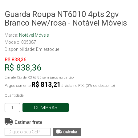
Guarda Roupa NT6010 4pts 2gv
Branco New/rosa - Notável Móveis
Marca:
Notável Móveis
Modelo: 005087
Disponibilidade:
Em estoque
R$ 838,36
R$ 838,36
Em até
12x
de
R$ 69,86
sem juros no cartão
R$ 813,21
Pague somente
à vista no PIX. (3% de desconto)
Quantidade
COMPRAR
Estimar frete