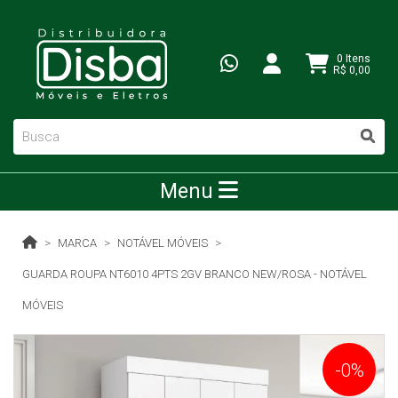
0 Itens
R$ 0,00
Menu
MARCA
NOTÁVEL MÓVEIS
GUARDA ROUPA NT6010 4PTS 2GV BRANCO NEW/ROSA - NOTÁVEL
MÓVEIS
-0%