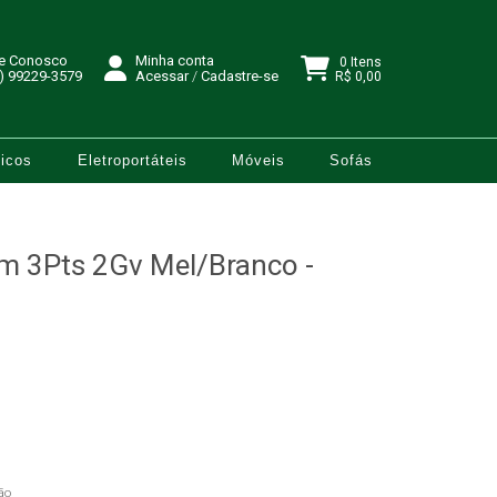
le Conosco
Minha conta
0 Itens
) 99229-3579
Acessar
/
Cadastre-se
R$ 0,00
icos
Eletroportáteis
Móveis
Sofás
m 3Pts 2Gv Mel/Branco -
ão