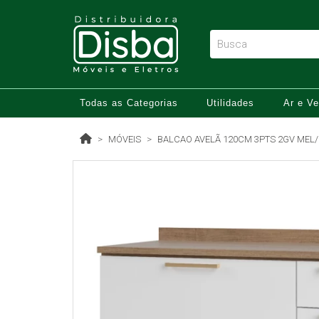
Todas as Categorias
Utilidades
Ar e Ve
MÓVEIS
BALCAO AVELÃ 120CM 3PTS 2GV MEL/