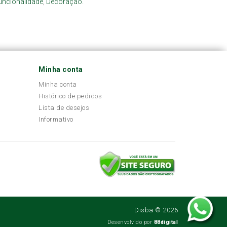
uncionalidade
,
Decoração.
Minha conta
Minha conta
Histórico de pedidos
Lista de desejos
Informativo
Disba © 2026
Desenvolvido por
88digital