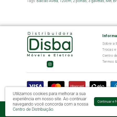
Tags:
Balcão Avelã
,
120cm
,
2 portas
,
3 gavetas
,
Mel
,
B
Inform
Sobre a
Trocas e
Centro d
Termos &
Utilizamos cookies para melhorar a sua
experiência em nosso site.
Ao continuar
Continuar e 
navegando você concorda com a nossa
Disba Móveis Salvador Ltda - CNPJ: 52.081.184/0001-65
Centro de Distribuição
.
Av. Cardeal Avelar Brandão Villela, 2696 - Mata Escura - Salvador /