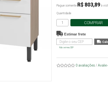
R$ 803,89
Pague somente
à vis
Quantidade
COMPRAR
Estimar frete
Não sei meu CEP
0 avaliações
/
Avalie