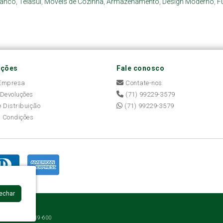
ranco
,
Telasul
,
Móveis de Cozinha
,
Armazenamento
,
Design Moderno
,
F
ações
Fale conosco
 Empresa
Contate-nos
 Devoluções
(71) 99229-3579
e Distribuição
(71) 99229-3579
 Condições
Fechar
 BA - CEP: 41219-600