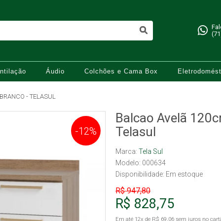
Fa
(71
ntilação
Áudio
Colchões e Cama Box
Eletrodomést
BRANCO - TELASUL
Balcao Avelã 120c
Telasul
-12%
Marca:
Tela Sul
Modelo: 000634
Disponibilidade:
Em estoque
R$ 947,80
R$ 828,75
Em até
12x
de
R$ 69,06
sem juros no cart