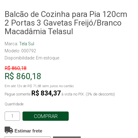
Balcão de Cozinha para Pia 120cm
2 Portas 3 Gavetas Freijó/Branco
Macadâmia Telasul
Marca:
Tela Sul
Modelo: 000792
Disponibilidade:
Em estoque
R$ 860,18
R$ 860,18
Em até
12x
de
R$ 71,68
sem juros no cartão
R$ 834,37
Pague somente
à vista no PIX. (3% de desconto)
Quantidade
COMPRAR
Estimar frete