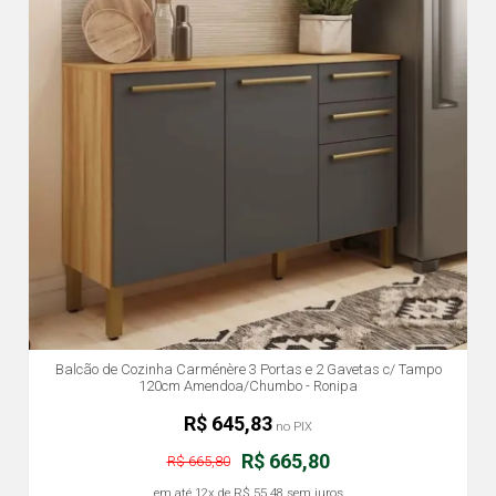
Balcão de Cozinha Carménère 3 Portas e 2 Gavetas c/ Tampo
120cm Amendoa/Chumbo - Ronipa
R$ 645,83
no PIX
R$ 665,80
R$ 665,80
em até
12x
de
R$ 55,48
sem juros