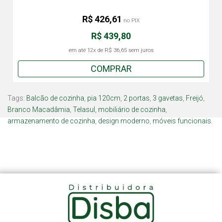
R$ 426,61
no PIX
R$ 439,80
em até
12x
de
R$ 36,65
sem juros
COMPRAR
Tags:
Balcão de cozinha
,
pia 120cm
,
2 portas
,
3 gavetas
,
Freijó
,
Branco Macadâmia
,
Telasul
,
mobiliário de cozinha
,
armazenamento de cozinha
,
design moderno
,
móveis funcionais.