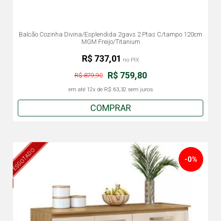
Balcão Cozinha Divina/Esplendida 2gavs 2 Ptas C/tampo 120cm
MGM Freijo/Titanium
R$ 737,01
no PIX
R$ 759,80
R$ 879,90
em até
12x
de
R$ 63,32
sem juros
COMPRAR
ESGOTADO
-0%