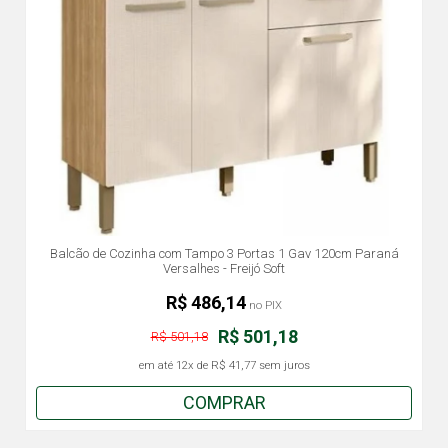
Balcão de Cozinha com Tampo 3 Portas 1 Gav 120cm Paraná
Versalhes - Freijó Soft
R$ 486,14
no PIX
R$ 501,18
R$ 501,18
em até
12x
de
R$ 41,77
sem juros
COMPRAR