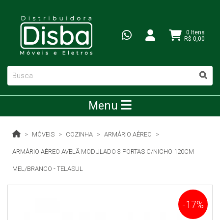
0 Itens
R$ 0,00
Menu
MÓVEIS
COZINHA
ARMÁRIO AÉREO
ARMÁRIO AÉREO AVELÃ MODULADO 3 PORTAS C/NICHO 120CM
MEL/BRANCO - TELASUL
-17%