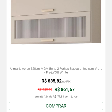
Armário Aéreo 120cm MGM Bella 2 Portas Basculantes com Vidro
- Freijó/Off White
R$ 835,82
no PIX
R$ 861,67
R$ 920,90
em até
12x
de
R$ 71,81
sem juros
COMPRAR