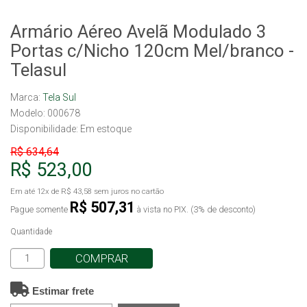
Armário Aéreo Avelã Modulado 3
Portas c/Nicho 120cm Mel/branco -
Telasul
Marca:
Tela Sul
Modelo: 000678
Disponibilidade:
Em estoque
R$ 634,64
R$ 523,00
Em até
12x
de
R$ 43,58
sem juros no cartão
R$ 507,31
Pague somente
à vista no PIX. (3% de desconto)
Quantidade
COMPRAR
Estimar frete