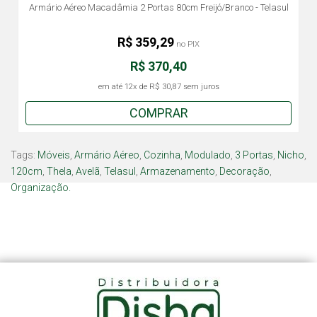
Armário Aéreo Macadâmia 2 Portas 80cm Freijó/Branco - Telasul
R$ 359,29
no PIX
R$ 370,40
em até
12x
de
R$ 30,87
sem juros
COMPRAR
Tags:
Móveis
,
Armário Aéreo
,
Cozinha
,
Modulado
,
3 Portas
,
Nicho
,
120cm
,
Thela
,
Avelã
,
Telasul
,
Armazenamento
,
Decoração
,
Organização.