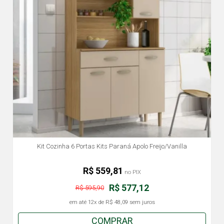
Kit Cozinha 6 Portas Kits Paraná Apolo Freijo/Vanilla
R$ 559,81
no PIX
R$ 577,12
R$ 595,90
em até
12x
de
R$ 48,09
sem juros
COMPRAR