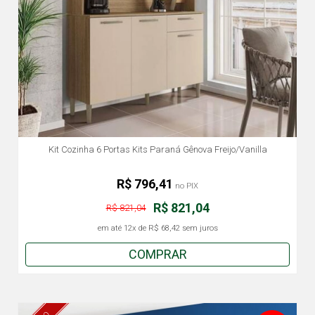
Kit Cozinha 6 Portas Kits Paraná Gênova Freijo/Vanilla
R$ 796,41
no PIX
R$ 821,04
R$ 821,04
em até
12x
de
R$ 68,42
sem juros
COMPRAR