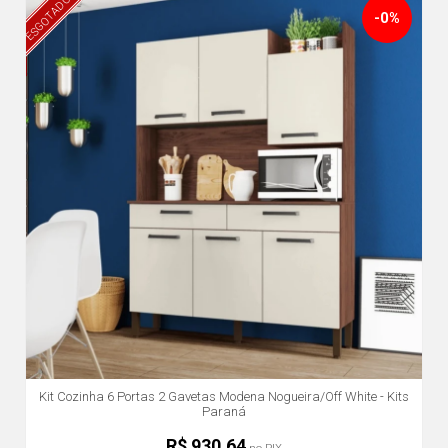
ESGOTADO
-0%
Kit Cozinha 6 Portas 2 Gavetas Modena Nogueira/Off White - Kits
Paraná
R$ 930,64