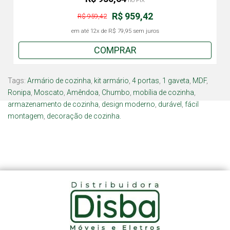
no PIX
R$ 959,42
R$ 959,42
em até
12x
de
R$ 79,95
sem juros
COMPRAR
Tags:
Armário de cozinha
,
kit armário
,
4 portas
,
1 gaveta
,
MDF
,
Ronipa
,
Moscato
,
Amêndoa
,
Chumbo
,
mobília de cozinha
,
armazenamento de cozinha
,
design moderno
,
durável
,
fácil
montagem
,
decoração de cozinha.