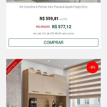
Kit Cozinha 6 Portas Kits Paraná Apolo Freijo/Gris
R$ 559,81
no PIX
R$ 577,12
R$ 595,90
em até
12x
de
R$ 48,09
sem juros
COMPRAR
ESGOTADO
-0%