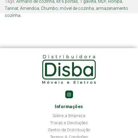
Tags:
Armário de cozinha
,
kit 6 portas
,
1 gaveta
,
MDF
,
Ronipa
,
Tannat
,
Amendoa
,
Chumbo
,
móvel de cozinha
,
armazenamento
cozinha.
Informações
Sobre a Empresa
Trocas e Devoluções
Centro de Distribuição
Termos & Condições