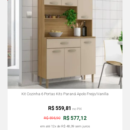
Kit Cozinha 6 Portas Kits Paraná Apolo Freijo/Vanilla
R$ 559,81
no PIX
R$ 577,12
R$ 595,90
em até
12x
de
R$ 48,09
sem juros