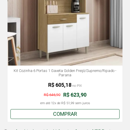
Kit Cozinha 6 Portas 1 Gaveta Golden Freijó/Supremo/Ripado -
Parana
R$ 605,18
no PIX
R$ 623,90
R$ 646,90
em até
12x
de
R$ 51,99
sem juros
COMPRAR