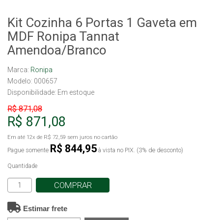
Kit Cozinha 6 Portas 1 Gaveta em
MDF Ronipa Tannat
Amendoa/Branco
Marca:
Ronipa
Modelo: 000657
Disponibilidade:
Em estoque
R$ 871,08
R$ 871,08
Em até
12x
de
R$ 72,59
sem juros no cartão
R$ 844,95
Pague somente
à vista no PIX. (3% de desconto)
Quantidade
COMPRAR
Estimar frete