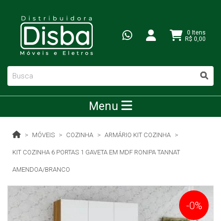
0 Itens
R$ 0,00
Menu
MÓVEIS
COZINHA
ARMÁRIO KIT COZINHA
KIT COZINHA 6 PORTAS 1 GAVETA EM MDF RONIPA TANNAT
AMENDOA/BRANCO
-0%