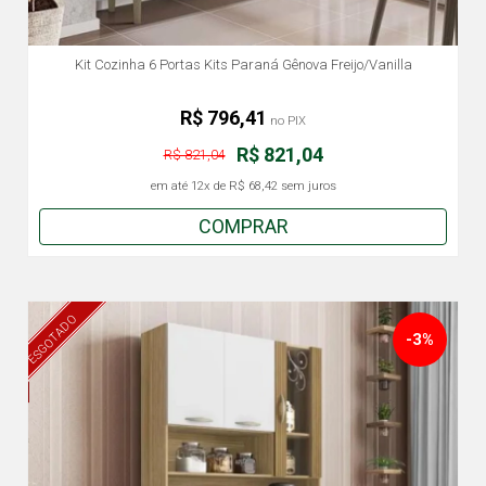
Kit Cozinha 6 Portas Kits Paraná Gênova Freijo/Vanilla
R$ 796,41
no PIX
R$ 821,04
R$ 821,04
em até
12x
de
R$ 68,42
sem juros
COMPRAR
ESGOTADO
-3%