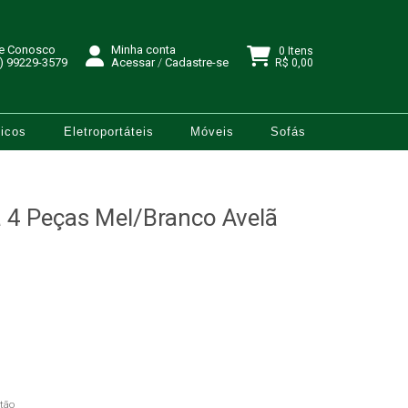
le Conosco
Minha conta
0 Itens
) 99229-3579
Acessar
/
Cadastre-se
R$ 0,00
icos
Eletroportáteis
Móveis
Sofás
 4 Peças Mel/Branco Avelã
tão