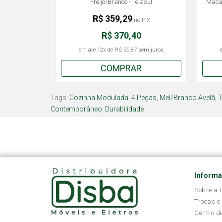
Freijó/Branco - Telasul
Macad
R$ 359,29
no PIX
R$ 370,40
em até
12x
de
R$ 30,87
sem juros
COMPRAR
Tags:
Cozinha Modulada
,
4 Peças
,
Mel/Branco Avelã
,
T
Contemporâneo
,
Durabilidade
Inform
Sobre a
Trocas e
Centro d