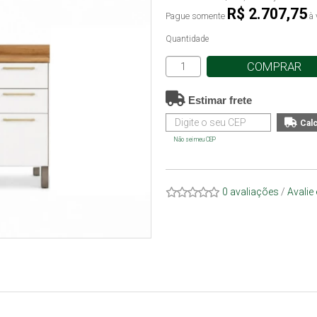
R$ 2.707,75
Pague somente
à 
Quantidade
COMPRAR
Estimar frete
Não sei meu CEP
0 avaliações
/
Avalie