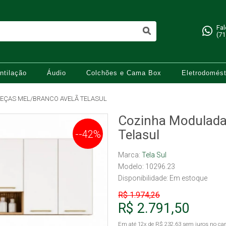
Fa
(71
ntilação
Áudio
Colchões e Cama Box
Eletrodomést
EÇAS MEL/BRANCO AVELÃ TELASUL
Cozinha Modulada
Telasul
--42%
Marca:
Tela Sul
Modelo: 10296.23
Disponibilidade:
Em estoque
R$ 1.974,26
R$ 2.791,50
Em até
12x
de
R$ 232,63
sem juros no car