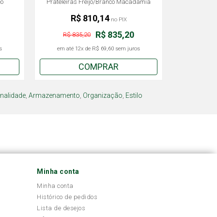
co
Prateleiras Freijó/Branco Macadâmia
Telasul
R$ 810,14
no PIX
R$ 835,20
R$ 835,20
s
em até
12x
de
R$ 69,60
sem juros
COMPRAR
nalidade
,
Armazenamento
,
Organização
,
Estilo
Minha conta
Minha conta
Histórico de pedidos
Lista de desejos