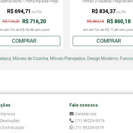
âmia Nicho 1 Porta Ripada Freijó
Portas 3 Gavetas Freijó/Bran
120cm - Telasul
Macadâmia Telasul
R$ 694,71
R$ 834,37
no PIX
no PIX
R$ 716,20
R$ 860,18
R$ 716,20
R$ 860,18
em até
12x
de
R$ 59,68
sem juros
em até
12x
de
R$ 71,68
sem juro
COMPRAR
COMPRAR
elasul
,
Móveis de Cozinha
,
Móveis Planejados
,
Design Moderno
,
Funcio
ações
Fale conosco
 Empresa
Contate-nos
 Devoluções
(71) 99229-3579
e Distribuição
(71) 99229-3579