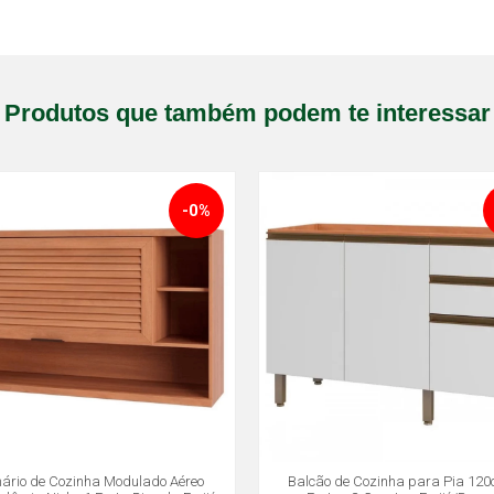
Produtos que também podem te interessar
-0%
ário de Cozinha Modulado Aéreo
Balcão de Cozinha para Pia 120