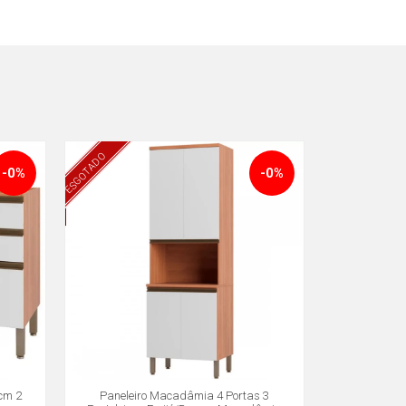
ESGOTADO
-0%
-0%
cm 2
Paneleiro Macadâmia 4 Portas 3