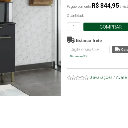
R$ 844,95
Pague somente
à vis
Quantidade
COMPRAR
Estimar frete
Não sei meu CEP
0 avaliações
/
Avalie