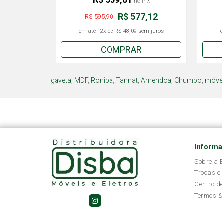
no PIX
R$ 577,12
R$ 595,90
em até
12x
de
R$ 48,09
sem juros
COMPRAR
gaveta
,
MDF
,
Ronipa
,
Tannat
,
Amendoa
,
Chumbo
,
móvel
Inform
Sobre a
Trocas e
Centro d
Termos &