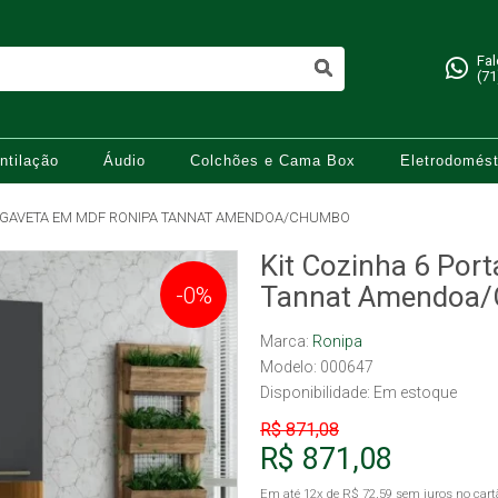
Fa
(71
ntilação
Áudio
Colchões e Cama Box
Eletrodomést
 1 GAVETA EM MDF RONIPA TANNAT AMENDOA/CHUMBO
Kit Cozinha 6 Por
Tannat Amendoa
-0%
Marca:
Ronipa
Modelo: 000647
Disponibilidade:
Em estoque
R$ 871,08
R$ 871,08
Em até
12x
de
R$ 72,59
sem juros no cart