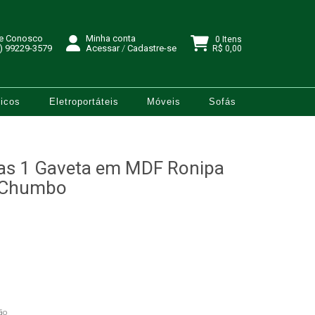
le Conosco
Minha conta
0 Itens
) 99229-3579
Acessar
/
Cadastre-se
R$ 0,00
icos
Eletroportáteis
Móveis
Sofás
tas 1 Gaveta em MDF Ronipa
/Chumbo
ão