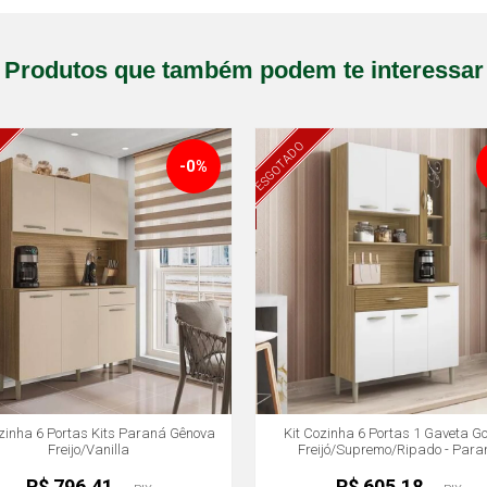
Produtos que também podem te interessar
ESGOTADO
-0%
ozinha 6 Portas Kits Paraná Gênova
Kit Cozinha 6 Portas 1 Gaveta G
Freijo/Vanilla
Freijó/Supremo/Ripado - Para
R$ 796,41
R$ 605,18