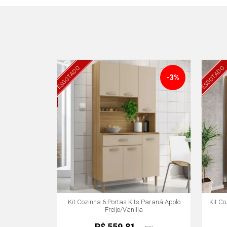
ESGOTADO
ESGOTADO
-3%
Kit Cozinha 6 Portas Kits Paraná Apolo
Kit C
Freijo/Vanilla
R$ 559,81