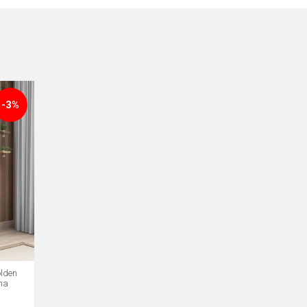
-3%
olden
na