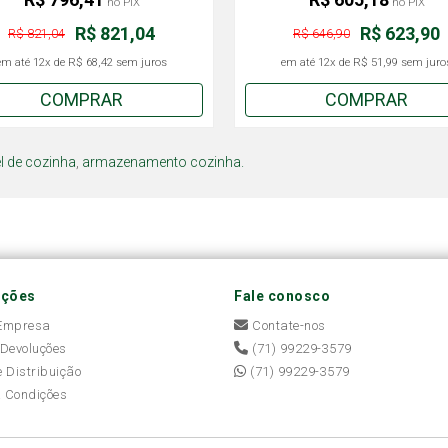
no PIX
no PIX
R$ 821,04
R$ 623,90
R$ 821,04
R$ 646,90
em até
12x
de
R$ 68,42
sem juros
em até
12x
de
R$ 51,99
sem juro
COMPRAR
COMPRAR
 de cozinha
,
armazenamento cozinha.
ações
Fale conosco
 Empresa
Contate-nos
 Devoluções
(71) 99229-3579
e Distribuição
(71) 99229-3579
 Condições