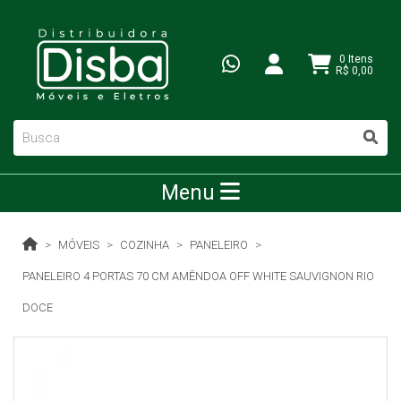
0 Itens
R$ 0,00
Menu
MÓVEIS
COZINHA
PANELEIRO
PANELEIRO 4 PORTAS 70 CM AMÊNDOA OFF WHITE SAUVIGNON RIO
DOCE