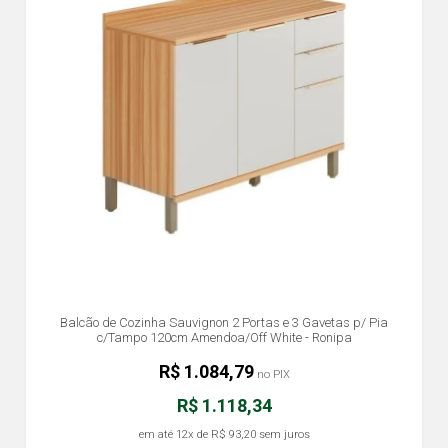
Balcão de Cozinha Sauvignon 2 Portas e 3 Gavetas p/ Pia
c/Tampo 120cm Amendoa/Off White - Ronipa
R$ 1.084,79
no PIX
R$ 1.118,34
em até
12x
de
R$ 93,20
sem juros