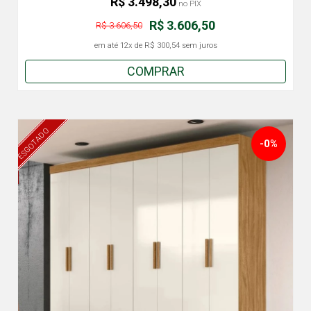
R$ 3.498,30
no PIX
R$ 3.606,50
R$ 3.606,50
em até
12x
de
R$ 300,54
sem juros
COMPRAR
ESGOTADO
-0%