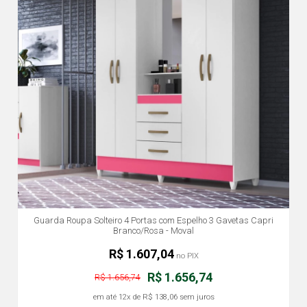
Guarda Roupa Solteiro 4 Portas com Espelho 3 Gavetas Capri
Branco/Rosa - Moval
R$ 1.607,04
no PIX
R$ 1.656,74
R$ 1.656,74
em até
12x
de
R$ 138,06
sem juros