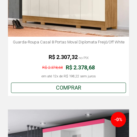
Guarda-Roupa Casal 8 Portas Moval Diplomata Freijó/Off White
R$ 2.307,32
no PIX
R$ 2.378,68
R$ 2.378,68
em até
12x
de
R$ 198,22
sem juros
COMPRAR
-0%