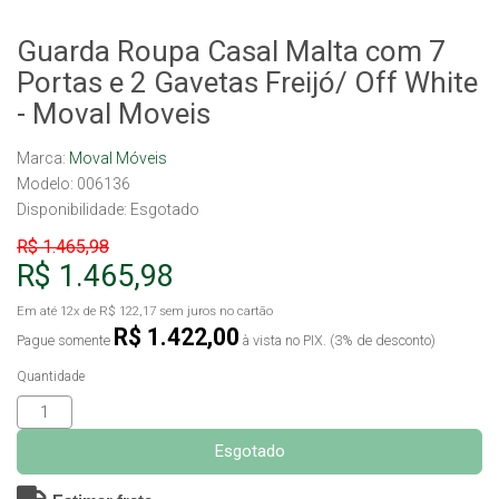
Guarda Roupa Casal Malta com 7
Portas e 2 Gavetas Freijó/ Off White
- Moval Moveis
Marca:
Moval Móveis
Modelo: 006136
Disponibilidade:
Esgotado
R$ 1.465,98
R$ 1.465,98
Em até
12x
de
R$ 122,17
sem juros no cartão
R$ 1.422,00
Pague somente
à vista no PIX. (3% de desconto)
Quantidade
Esgotado