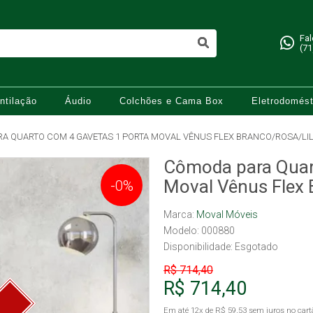
Fa
(71
ntilação
Áudio
Colchões e Cama Box
Eletrodomést
A QUARTO COM 4 GAVETAS 1 PORTA MOVAL VÊNUS FLEX BRANCO/ROSA/LI
Cômoda para Quar
Moval Vênus Flex 
-0%
Marca:
Moval Móveis
Modelo: 000880
Disponibilidade:
Esgotado
R$ 714,40
R$ 714,40
Em até
12x
de
R$ 59,53
sem juros no cart