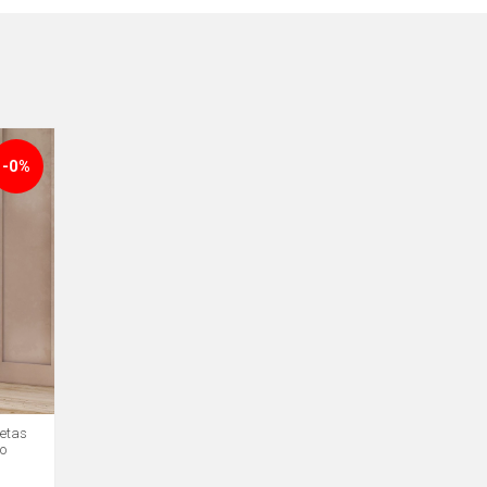
-0%
etas
o