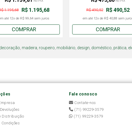
no PIX
no PIX
R$ 1.195,68
R$ 490,52
R$ 1.195,68
R$ 490,52
em até
12x
de
R$ 99,64
sem juros
em até
12x
de
R$ 40,88
sem juro
COMPRAR
COMPRAR
decoração
,
madeira
,
roupeiro
,
mobiliário
,
design
,
doméstico
,
prática
,
el
ações
Fale conosco
 Empresa
Contate-nos
 Devoluções
(71) 99229-3579
e Distribuição
(71) 99229-3579
 Condições