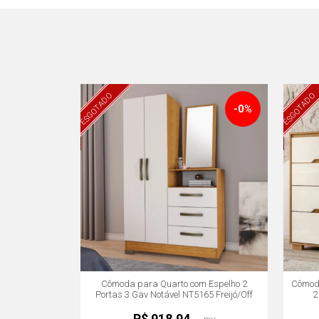
ESGOTADO
ESGOTADO
-0%
Cômoda para Quarto com Espelho 2
Cômoda
Portas 3 Gav Notável NT5165 Freijó/Off
2
White
R$ 918,94