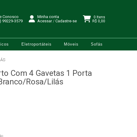
le Conosco
Minha conta
0 Itens
) 99229-3579
Acessar
/
Cadastre-se
R$ 0,00
icos
Eletroportáteis
Móveis
Sofás
LÁS
to Com 4 Gavetas 1 Porta
Branco/Rosa/Lilás
ão