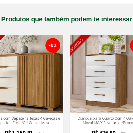
Produtos que também podem te interessar
ESGOTADO
-0%
 com Sapateira Texas 4 Gavetas e
Cômoda para Quarto Com 4 Gav
 portas Freijo/Off White - Moval
Moval MS913 Naturale/Branc
R$ 1.159,81
R$ 475,80