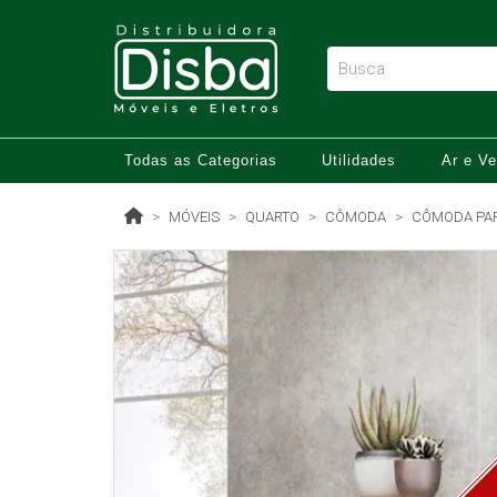
Todas as Categorias
Utilidades
Ar e Ve
MÓVEIS
QUARTO
CÔMODA
CÔMODA PAR