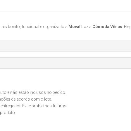
ais bonito, funcional e organizado a
Moval
traz a
Cômoda Vênus
. El
o e não estão inclusos no pedido.
iações de acordo com o lote.
 entregador. Evite problemas futuros.
produto.