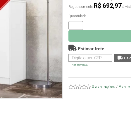
O
R$ 692,97
Pague somente
à vis
Quantidade
Estimar frete
Não sei meu CEP
0 avaliações
/
Avalie