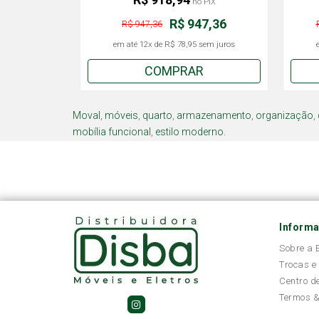
no PIX
R$ 947,36
R$ 947,36
em até
12x
de
R$ 78,95
sem juros
COMPRAR
Moval
,
móveis
,
quarto
,
armazenamento
,
organização
,
mobília funcional
,
estilo moderno.
Inform
Sobre a
Trocas e
Centro d
Termos &