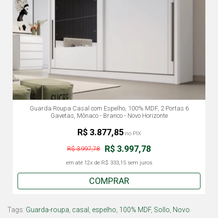
Guarda Roupa Casal com Espelho, 100% MDF, 2 Portas 6
Gavetas, Mônaco - Branco - Novo Horizonte
R$ 3.877,85
no PIX
R$ 3.997,78
R$ 3.997,78
em até
12x
de
R$ 333,15
sem juros
COMPRAR
Tags:
Guarda-roupa
,
casal
,
espelho
,
100% MDF
,
Sollo
,
Novo