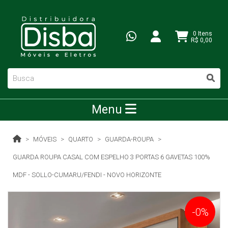
0 Itens
R$ 0,00
Menu
MÓVEIS
QUARTO
GUARDA-ROUPA
GUARDA ROUPA CASAL COM ESPELHO 3 PORTAS 6 GAVETAS 100%
MDF - SOLLO-CUMARU/FENDI - NOVO HORIZONTE
-0%