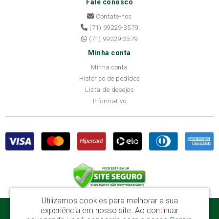
Fale conosco
Contate-nos
(71) 99229-3579
(71) 99229-3579
Minha conta
Minha conta
Histórico de pedidos
Lista de desejos
Informativo
Utilizamos cookies para melhorar a sua
experiência em nosso site.
Ao continuar
Disba Móveis Salvador Ltda - CNPJ: 52.081.184/0001-65