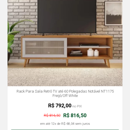
Rack Para Sala Retrô TV até 60 Polegadas Notável NT1175
Freijó/Off White
R$ 792,00
no PIX
R$ 816,50
R$ 816,50
em até
12x
de
R$ 68,04
sem juros