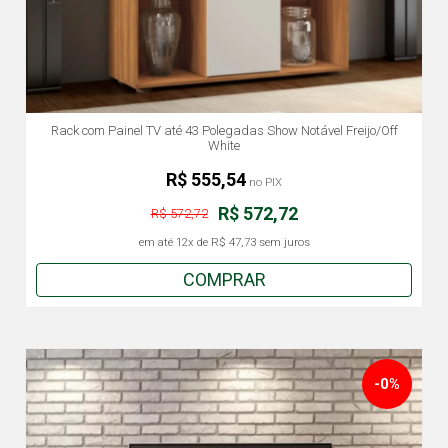
Rack com Painel TV até 43 Polegadas Show Notável Freijo/Off
White
R$ 555,54
no PIX
R$ 572,72
R$ 572,72
em até
12x
de
R$ 47,73
sem juros
COMPRAR
-0%