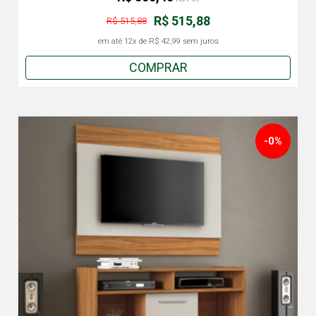
R$ 515,88
R$ 515,88
em até
12x
de
R$ 42,99
sem juros
COMPRAR
-0%