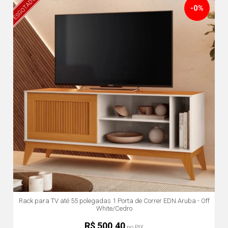
ESGOTADO
-0%
Rack para TV até 55 polegadas 1 Porta de Correr EDN Aruba - Off
White/Cedro
R$ 500,40
no PIX