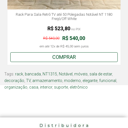
Rack Para Sala Retrô TV até 50 Polegadas Notável NT 1180
Freijó/Off White
R$ 523,80
no PIX
R$ 540,00
R$ 540,00
em até
12x
de
R$ 45,00
sem juros
COMPRAR
Tags:
rack
,
bancada
,
NT1315
,
Notável
,
móveis
,
sala de estar
,
decoração
,
TV
,
armazenamento
,
moderno
,
elegante
,
funcional
,
organização
,
casa
,
interior
,
suporte
,
eletrônico