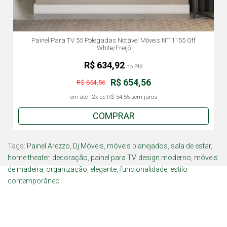
Painel Para TV 55 Polegadas Notável Móveis NT 1155 Off
White/Freijó
R$ 634,92
no PIX
R$ 654,56
R$ 654,56
em até
12x
de
R$ 54,55
sem juros
COMPRAR
Tags:
Painel Arezzo
,
Dj Móveis
,
móveis planejados
,
sala de estar
,
home theater
,
decoração
,
painel para TV
,
design moderno
,
móveis
de madeira
,
organização
,
elegante
,
funcionalidade
,
estilo
contemporâneo