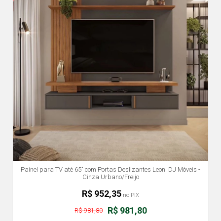
Painel para TV até 65" com Portas Deslizantes Leoni DJ Móveis -
Cinza Urbano/Freijo
R$ 952,35
no PIX
R$ 981,80
R$ 981,80