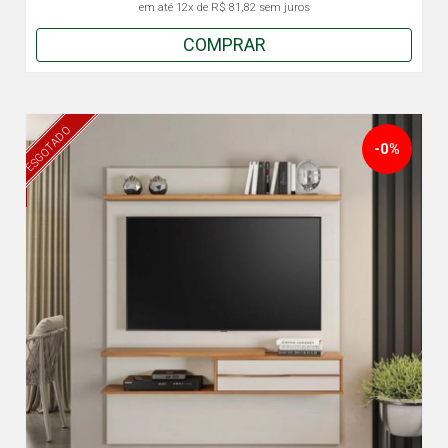
em até
12x
de
R$ 81,82
sem juros
COMPRAR
ESGOTADO
-0%