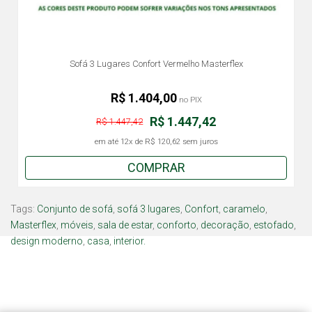
Sofá 3 Lugares Confort Vermelho Masterflex
R$ 1.404,00
no PIX
R$ 1.447,42
R$ 1.447,42
em até
12x
de
R$ 120,62
sem juros
COMPRAR
Tags:
Conjunto de sofá
,
sofá 3 lugares
,
Confort
,
caramelo
,
Masterflex
,
móveis
,
sala de estar
,
conforto
,
decoração
,
estofado
,
design moderno
,
casa
,
interior.