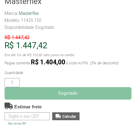
Masterflex
Marca:
Masterflex
Modelo: 11420.150
Disponibilidade:
Esgotado
R$ 1.447,42
R$ 1.447,42
Em até
12x
de
R$ 120,62
sem juros no cartão
R$ 1.404,00
Pague somente
à vista no PIX. (3% de desconto)
Quantidade
Esgotado
Estimar frete
Não sei meu CEP