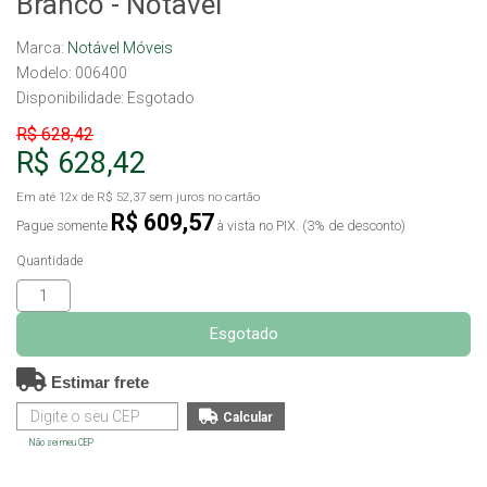
Branco - Notavel
Marca:
Notável Móveis
Modelo: 006400
Disponibilidade:
Esgotado
R$ 628,42
R$ 628,42
Em até
12x
de
R$ 52,37
sem juros no cartão
R$ 609,57
Pague somente
à vista no PIX. (3% de desconto)
Quantidade
Esgotado
Estimar frete
Não sei meu CEP