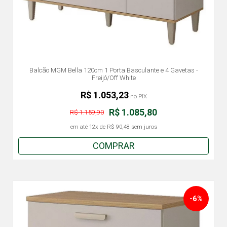
Balcão MGM Bella 120cm 1 Porta Basculante e 4 Gavetas -
Freijó/Off White
R$ 1.053,23
no PIX
R$ 1.085,80
R$ 1.159,90
em até
12x
de
R$ 90,48
sem juros
COMPRAR
-6%