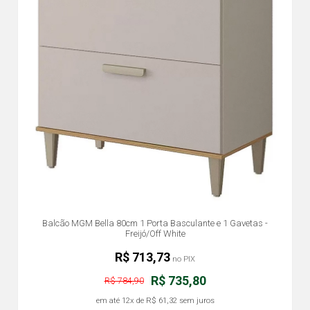
Balcão MGM Bella 80cm 1 Porta Basculante e 1 Gavetas -
Freijó/Off White
R$ 713,73
no PIX
R$ 735,80
R$ 784,90
em até
12x
de
R$ 61,32
sem juros