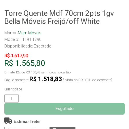
Torre Quente Mdf 70cm 2pts 1gv
Bella Móveis Freijó/off White
Marca:
Mgm Móveis
Modelo: 11191.1790
Disponibilidade:
Esgotado
R$ 1.617,90
R$ 1.565,80
Em até
12x
de
R$ 130,48
sem juros no cartão
R$ 1.518,83
Pague somente
à vista no PIX. (3% de desconto)
Quantidade
Esgotado
Estimar frete