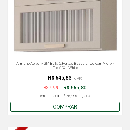
Armário Aéreo MGM Bella 2 Portas Basculantes com Vidro -
Freijó/Off White
R$ 645,83
no PIX
R$ 665,80
R$ 709,90
em até
12x
de
R$ 55,48
sem juros
COMPRAR