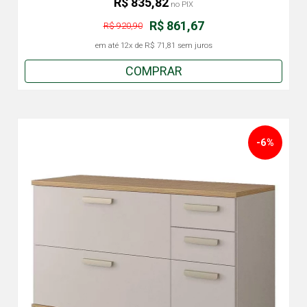
R$ 835,82
no PIX
R$ 861,67
R$ 920,90
em até
12x
de
R$ 71,81
sem juros
COMPRAR
-6%