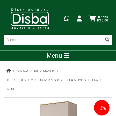
0 Itens
R$ 0,00
Menu
MARCA
MGM MÓVEIS
TORRE QUENTE MDF 70CM 2PTS 1GV BELLA MÓVEIS FREIJÓ/OFF
WHITE
-3%