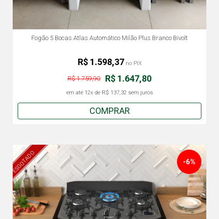
Fogão 5 Bocas Atlas Automático Milão Plus Branco Bivolt
R$ 1.598,37
no PIX
R$ 1.647,80
R$ 1.759,90
em até
12x
de
R$ 137,32
sem juros
COMPRAR
ESGOTADO
-6%