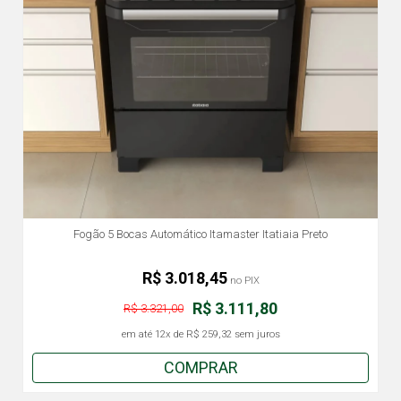
Fogão 5 Bocas Automático Itamaster Itatiaia Preto
R$ 3.018,45
no PIX
R$ 3.111,80
R$ 3.321,00
em até
12x
de
R$ 259,32
sem juros
COMPRAR