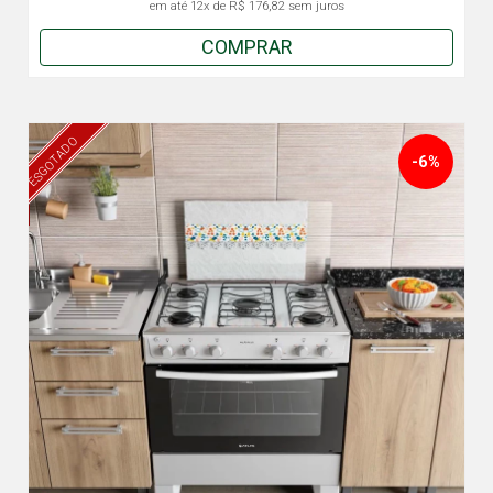
em até
12x
de
R$ 176,82
sem juros
COMPRAR
ESGOTADO
-6%