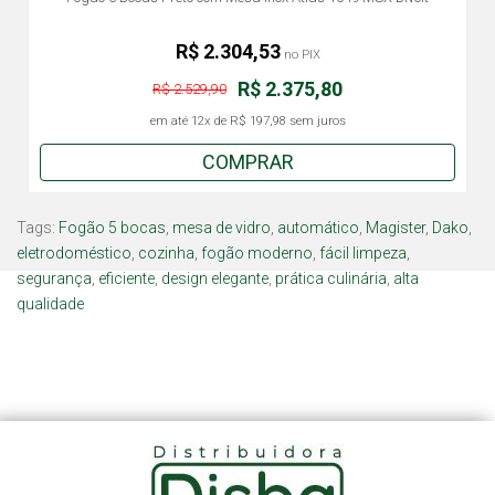
R$ 2.304,53
no PIX
R$ 2.375,80
R$ 2.529,90
em até
12x
de
R$ 197,98
sem juros
COMPRAR
Tags:
Fogão 5 bocas
,
mesa de vidro
,
automático
,
Magister
,
Dako
,
eletrodoméstico
,
cozinha
,
fogão moderno
,
fácil limpeza
,
segurança
,
eficiente
,
design elegante
,
prática culinária
,
alta
qualidade