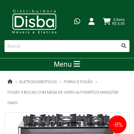
0 Itens
R$ 0,00
Menu
ELETRODOMÉSTICOS
FORNO E FOGÃO
FOGÃO 5 BOCAS COM MESA DE VIDRO AUTOMÁTICO MAGISTER
DAKO
-8%