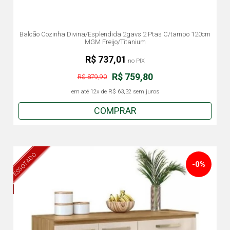
Balcão Cozinha Divina/Esplendida 2gavs 2 Ptas C/tampo 120cm
MGM Freijo/Titanium
R$ 737,01
no PIX
R$ 759,80
R$ 879,90
em até
12x
de
R$ 63,32
sem juros
COMPRAR
ESGOTADO
-0%