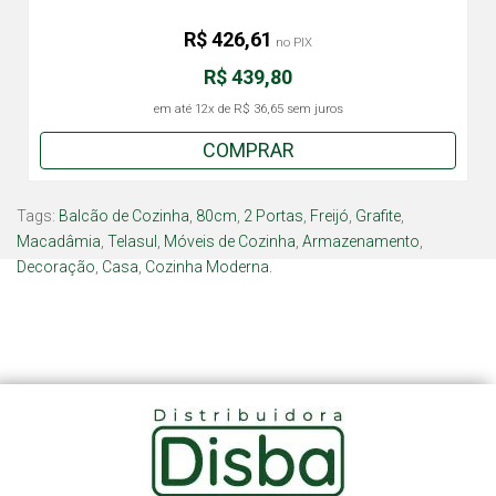
R$ 426,61
no PIX
R$ 439,80
em até
12x
de
R$ 36,65
sem juros
COMPRAR
Tags:
Balcão de Cozinha
,
80cm
,
2 Portas
,
Freijó
,
Grafite
,
Macadâmia
,
Telasul
,
Móveis de Cozinha
,
Armazenamento
,
Decoração
,
Casa
,
Cozinha Moderna.