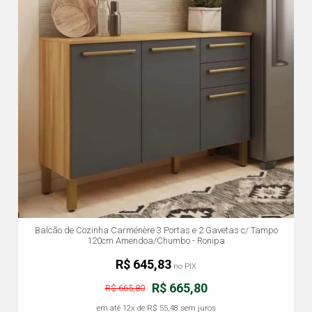
Balcão de Cozinha Carménère 3 Portas e 2 Gavetas c/ Tampo
120cm Amendoa/Chumbo - Ronipa
R$ 645,83
no PIX
R$ 665,80
R$ 665,80
em até
12x
de
R$ 55,48
sem juros