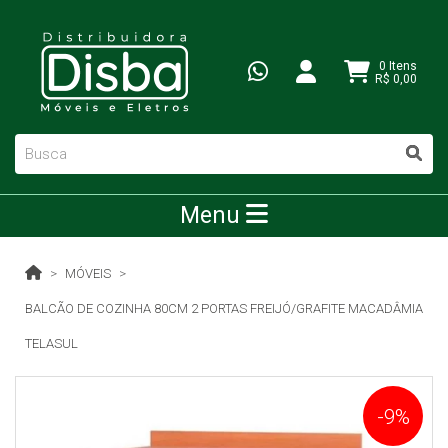
0 Itens
R$ 0,00
Menu
MÓVEIS
BALCÃO DE COZINHA 80CM 2 PORTAS FREIJÓ/GRAFITE MACADÂMIA
TELASUL
-9%