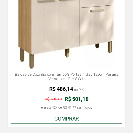
Balcão de Cozinha com Tampo 3 Portas 1 Gav 120cm Paraná
Versalhes - Freijó Soft
R$ 486,14
no PIX
R$ 501,18
R$ 501,18
em até
12x
de
R$ 41,77
sem juros
COMPRAR