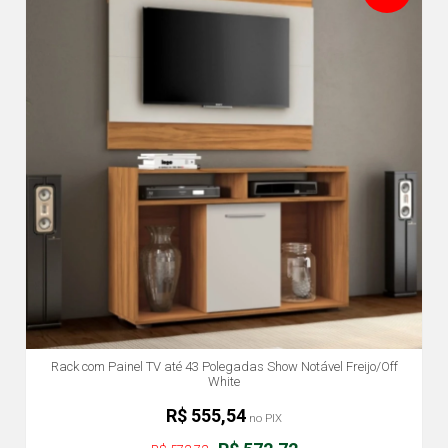
Rack com Painel TV até 43 Polegadas Show Notável Freijo/Off
White
R$ 555,54
no PIX