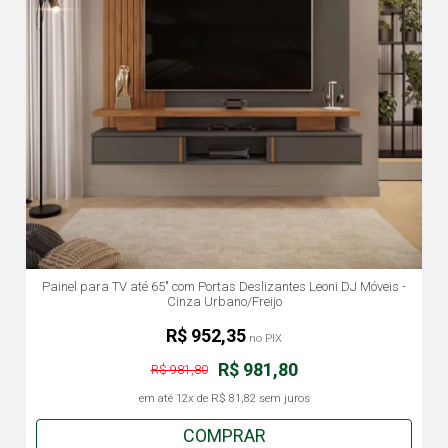
Painel para TV até 65" com Portas Deslizantes Leoni DJ Móveis -
Cinza Urbano/Freijo
R$ 952,35
no PIX
R$ 981,80
R$ 981,80
em até
12x
de
R$ 81,82
sem juros
COMPRAR