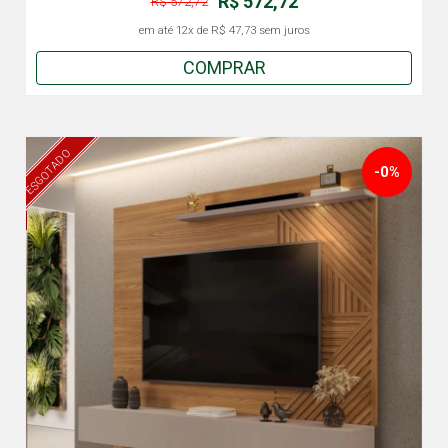
R$ 572,72
R$ 572,72
em até
12x
de
R$ 47,73
sem juros
COMPRAR
ESGOTADO
-0%