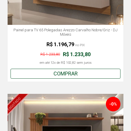
Painel para TV 65 Polegadas Arezzo Carvalho Nobre/Griz - DJ
Móveis
R$ 1.196,79
no PIX
R$ 1.233,80
R$ 1.233,80
em até
12x
de
R$ 102,82
sem juros
COMPRAR
ESGOTADO
-0%