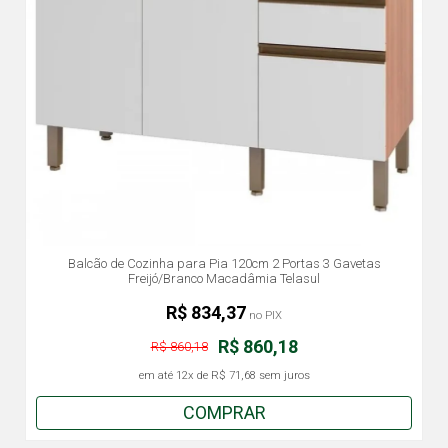
Balcão de Cozinha para Pia 120cm 2 Portas 3 Gavetas
Freijó/Branco Macadâmia Telasul
R$ 834,37
no PIX
R$ 860,18
R$ 860,18
em até
12x
de
R$ 71,68
sem juros
COMPRAR