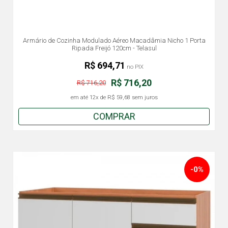
Armário de Cozinha Modulado Aéreo Macadâmia Nicho 1 Porta
Ripada Freijó 120cm - Telasul
R$ 694,71
no PIX
R$ 716,20
R$ 716,20
em até
12x
de
R$ 59,68
sem juros
COMPRAR
-0%