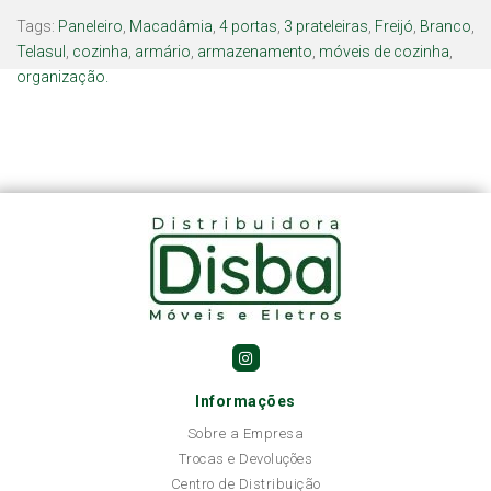
Tags:
Paneleiro
,
Macadâmia
,
4 portas
,
3 prateleiras
,
Freijó
,
Branco
,
Telasul
,
cozinha
,
armário
,
armazenamento
,
móveis de cozinha
,
organização.
Informações
Sobre a Empresa
Trocas e Devoluções
Centro de Distribuição