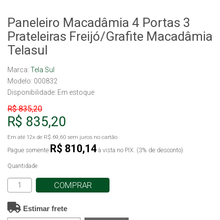
Paneleiro Macadâmia 4 Portas 3
Prateleiras Freijó/Grafite Macadâmia
Telasul
Marca:
Tela Sul
Modelo: 000832
Disponibilidade:
Em estoque
R$ 835,20
R$ 835,20
Em até
12x
de
R$ 69,60
sem juros no cartão
R$ 810,14
Pague somente
à vista no PIX. (3% de desconto)
Quantidade
COMPRAR
Estimar frete